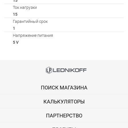
15
Ток нагрузки
15
Гарантийный срок
1
Напряжение питания
5 V
Способы оплаты
Онлайн оплата банковской картой
ПОИСК МАГАЗИНА
Вы можете оплатить покупку на сайте банковской картой Visa,
КАЛЬКУЛЯТОРЫ
Оплата при получении
Вы можете оплатить заказ непосредственно при получении б
ПАРТНЕРСТВО
ВНИМАНИЕ! Оплата при получении возможна только для Моск