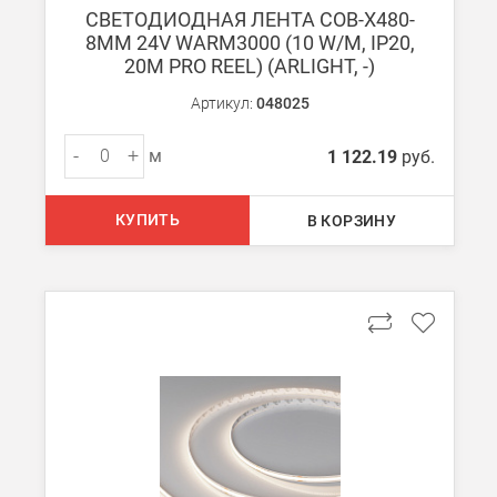
СВЕТОДИОДНАЯ ЛЕНТА COB-X480-
Boxberry
8MM 24V WARM3000 (10 W/M, IP20,
Мы можем доставить ваши заказы сервисом компании Boxberr
20M PRO REEL) (ARLIGHT, -)
Артикул:
048025
Транспортные компании
Мы можем отправить ваш заказ транспортной компанией в др
-
+
м
1 122.19
руб.
Доставка до ТК от 7000 руб. БЕСПЛАТНО.
При заказе менее 7000 руб. стоимость доставки до ТК 750 руб
КУПИТЬ
В КОРЗИНУ
Стоимость доставки ТК до Вашего пункта назначения Вы мож
Подробнее об
оплате и доставке