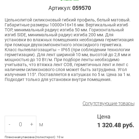
Артикул:
059570
Цельнолитой силиконовый гибкий профиль, белый матовый.
Габаритные размеры 10000×16×16 мм. Вертикальный изгиб
TOP, минимальный радиус изгиба 50 мм. Горизонтальный
изгиб SIDE, минимальный радиус изгиба 200 мм. Для
установки во влажных помещениях необходима герметизация
при помощи двухкомпонентного эпоксидного герметика.
Класс пылевлагозащиты – IP65 (при соблюдении технологии
герметизации). Для лент шириной 10 мм, высотой до 2,8 мм и
мощностью до 10 Вт/м. При подборе ленты необходимо
учитывать, что втяжка лент COB, герметичных лент и лент с
наличием силиконового слоя может быть затруднена. Угол
излучения 115°. Поставляется в катушках по 5 м. Цена за 1 м.
Подходит только для установки внутри помещения.
Сопутствующие товары
Цена
-
+
м
1 320.48
руб.
Пленочная упаковка (полистирол) : 10 м