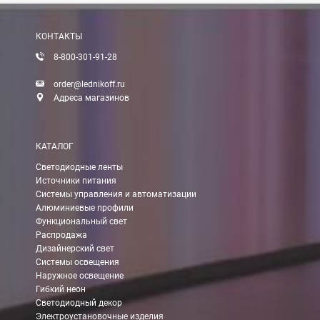
После получения оплаты счета с Вами свяжется менеджер для 
КОНТАКТЫ
8-800-301-91-28
Доставка:
order@lednikoff.ru
Адреса магазинов
Самовывоз
КАТАЛОГ
Вы можете самостоятельно забрать заказ в одном из наших
м
Светодиодные ленты
Источники питания
В Москве (внутри МКАД)
Системы управления и автоматизации
Алюминиевые профили
БЕСПЛАТНАЯ доставка при сумме заказа от 7000 руб.
Функциональный свет
При заказе менее 7000 руб. стоимость доставки 750 руб.
Распродажа
Дизайнерский свет
Системы освещения
В Москве и МО (за МКАД)
Наружное освещение
Гибкий неон
При заказе от 7000 руб. стоимость доставки равна 30 руб. з
Светодиодный декор
Электроустановочные изделия
При заказе менее 7000 руб. стоимость доставки 750 руб. + 30