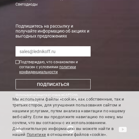
Светодиоды
В Санкт-Петербурге
БЕСПЛАТНАЯ доставка при сумме заказа от 7000 руб.
Подпишитесь на рассылку и
получайте информацию об акциях и
При заказе менее 7000 руб. стоимость доставки рассчитывает
выгодных предложениях
Boxberry
Мы можем доставить ваши заказы сервисом компании Boxberr
Подтверждаю, что ознакомлен и
согласен с условиями
политики
конфиденциальности
Транспортные компании
ПОДПИСАТЬСЯ
Мы можем отправить ваш заказ транспортной компанией в др
Используется защита от спама reCAPTCHA,
Доставка до ТК от 7000 руб. БЕСПЛАТНО.
Мы используем файлы «cookie», как собственные, так и
Политика конфиденциальности Google
и
Условия
использования
.
третьих сторон, для улучшения пользования сайтом и
При заказе менее 7000 руб. стоимость доставки до ТК 750 руб
нашими услугами, путем анализа навигации по нашему
веб-сайту. Если вы продолжите навигацию по нему, мы
Стоимость доставки ТК до Вашего пункта назначения Вы мож
сочтем, что вы согласны с их использованием.
Подробнее об
оплате и доставке
Дополнительную информацию вы можете найти в
нашей
Политике
в отношении файлов «cookie».