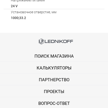
Напряжение питания
24 V
Установочное отверстие, мм
1000;33.2
Способы оплаты
АКСЕССУАРЫ
Онлайн оплата банковской картой
Загрузка товаров
ПОИСК МАГАЗИНА
Вы можете оплатить покупку на сайте банковской картой Visa,
КАЛЬКУЛЯТОРЫ
Оплата при получении
Вы можете оплатить заказ непосредственно при получении б
ПАРТНЕРСТВО
ВНИМАНИЕ! Оплата при получении возможна только для Моск
ПРОЕКТЫ
Безналичная оплата по счету
ВОПРОС-ОТВЕТ
Вы можете оплатить заказ по выставленному счету в любом 