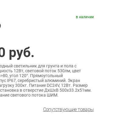
в наличии
)
0
руб.
дный светильник для грунта и пола с
ость 12Вт, световой поток 530лм, цвет
>80, угол 120°. Прямоугольный
ус IP67, серебристый алюминий. Экран
рузку 300кг. Питание DC24V, 12Вт. Размер
становка в отверстие ДxШxВ 500x33.2x51мм.
ание светового потока ШИМ.
Сопутствующие товары