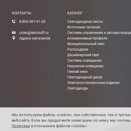
Вы можете оплатить покупку на сайте банковской
КОНТАКТЫ
КАТАЛОГ
Оплата при получении
8-800-301-91-28
Светодиодные ленты
Вы можете оплатить заказ непосредственно при
Источники питания
order@lednikoff.ru
Системы управления и автоматизац
ВНИМАНИЕ! Оплата при получении возможна тол
Адреса магазинов
Алюминиевые профили
Функциональный свет
Распродажа
Безналичная оплата по счету
Дизайнерский свет
Вы можете оплатить заказ по выставленному сч
Системы освещения
Наружное освещение
После получения оплаты счета с Вами свяжется м
Гибкий неон
Светодиодный декор
Электроустановочные изделия
Светодиоды
Доставка:
Мы используем файлы «cookie», как собственные, так и треть
Самовывоз
веб-сайту. Если вы продолжите навигацию по нему, мы сочте
Вы можете самостоятельно забрать заказ в одн
Политике
в отношении файлов «cookie».