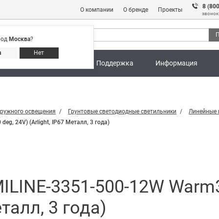
8 (80
О компании
О бренде
Проекты
звонок
П
род
Москва
?
Адреса магазинов
8 (800) 301 91 28
а
Нет
ны
Калькуляторы
Поддержка
Информация
аружного освещения
Грунтовые светодиодные светильники
Линейные 
g, 24V) (Arlight, IP67 Металл, 3 года)
ILINE-3351-500-12W Warm30
еталл, 3 года)