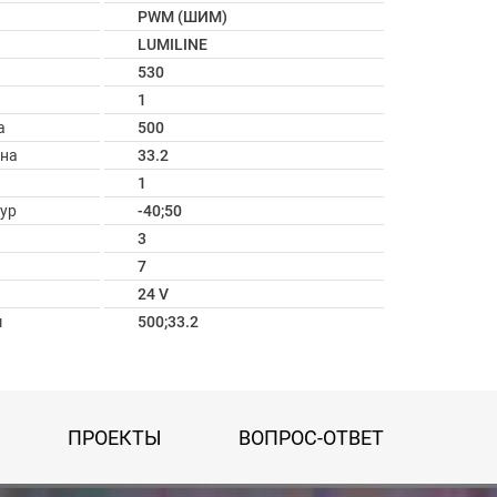
PWM (ШИМ)
LUMILINE
530
1
а
500
ина
33.2
1
ур
-40;50
3
7
24 V
м
500;33.2
ПРОЕКТЫ
ВОПРОС-ОТВЕТ