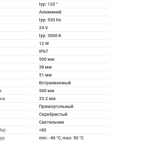
typ: 120 °
Алюминий
typ: 530 lm
24 V
typ: 3000 K
12 W
IP67
500 мм
38 мм
51 мм
Встраиваемый
а
500 мм
ина
33.2 мм
Прямоугольный
Серебристый
Светильник
Ra)
>80
ур
min: -40 °C; max: 50 °C