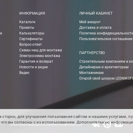
 картой Visa, Mastercard, МИР.
ИНФОРМАЦИЯ
ЛИЧНЫЙ КАБИНЕТ
Каталоги
Мой аккаунт
 получении банковской картой или наличными.
Проекты
Доставка и оплата
ии
Калькуляторы
Политика конфиденциальност
ько для Москвы, Московской области и Санкт-Петербурга.
Сертификаты
Пользовательское соглашение
Вопрос-ответ
Схемы ниш для монтажа
ПАРТНЕРСТВО
Электросхемы монтажа
ету в любом удобном Вам банке.
Гарантия и возврат
Строительным компаниям и к
Новости и акции
Дизайнерам и архитекторам
енеджер для уточнения даты доставки. Обратите внимание, что день
Видео
Монтажникам
Открой свой шоурум LEDNIKOF
их сторон, для улучшения пользования сайтом и нашими услугами, п
м, что вы согласны с их использованием. Дополнительную информац
© Все права защищены и охраняются законом 2026
ом из наших
магазинов