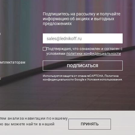
Подпишитесь на рассылку и получайте
информацию об акциях и выгодных
предложениях
и
Подтверждаю, что ознакомлен и согласен с
условиями
политики конфиденциальности
омплектаторам
ПОДПИСАТЬСЯ
ги поступают на наш счет в течении 3-5 дней.
Используется защита от спама reCAPTCHA,
Политика
F
конфиденциальности Google
и
Условия использования
.
утем анализа навигации по нашему
ПРИНЯТЬ
ию вы можете найти в нашей