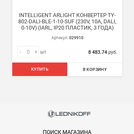
INTELLIGENT ARLIGHT КОНВЕРТЕР TY-
802-DALI-BLE-1-10-SUF (230V, 10A, DALI,
Доставка:
0-10V) (IARL, IP20 ПЛАСТИК, 3 ГОДА)
Артикул:
029910
Самовывоз
Вы можете самостоятельно забрать заказ в одном из наших
м
-
+
шт
8 483.74
руб.
В Москве (внутри МКАД)
КУПИТЬ
В КОРЗИНУ
БЕСПЛАТНАЯ доставка при сумме заказа от 7000 руб.
При заказе менее 7000 руб. стоимость доставки 750 руб.
В Москве и МО (за МКАД)
При заказе от 7000 руб. стоимость доставки равна 30 руб. з
При заказе менее 7000 руб. стоимость доставки 750 руб. + 30
ПОИСК МАГАЗИНА