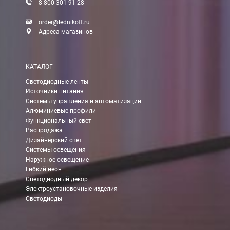
8-800-301-91-28
При заказе менее 7000 руб. стоимость доставки до ТК 750 руб
order@lednikoff.ru
Стоимость доставки ТК до Вашего пункта назначения Вы мож
Адреса магазинов
Подробнее об
оплате и доставке
КАТАЛОГ
Светодиодные ленты
Источники питания
Системы управления и автоматизации
Алюминиевые профили
Функциональный свет
Распродажа
Дизайнерский свет
Системы освещения
Наружное освещение
Гибкий неон
Светодиодный декор
Электроустановочные изделия
Светодиоды