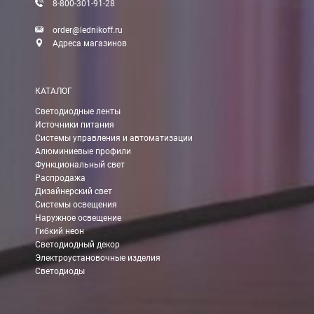
8-800-301-91-28
При заказе менее 7000 руб. стоимость доставки до ТК 750 руб
order@lednikoff.ru
Стоимость доставки ТК до Вашего пункта назначения Вы мож
Адреса магазинов
Подробнее об
оплате и доставке
КАТАЛОГ
Светодиодные ленты
Источники питания
Системы управления и автоматизации
Алюминиевые профили
Функциональный свет
Распродажа
Дизайнерский свет
Системы освещения
Наружное освещение
Гибкий неон
Светодиодный декор
Электроустановочные изделия
Светодиоды