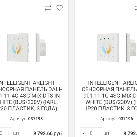
 получении банковской картой или наличными.
ько для Москвы, Московской области и Санкт-Петербурга.
ету в любом удобном Вам банке.
енеджер для уточнения даты доставки. Обратите внимание, что день
INTELLIGENT ARLIGHT
INTELLIGENT ARLI
НСОРНАЯ ПАНЕЛЬ DALI-
СЕНСОРНАЯ ПАНЕЛЬ 
1-11-4G-4SC-MIX-DT8-IN
901-11-1G-4SC-MIX-D
HITE (BUS/230V) (IARL,
WHITE (BUS/230V) (
P20 ПЛАСТИК, 3 ГОДА)
IP20 ПЛАСТИК, 3 Г
ом из наших
магазинов
Артикул:
037198
Артикул:
037196
+
-
+
шт
шт
9 792.66
руб.
9 792