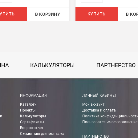
 руб.
УПИТЬ
КУПИТЬ
В КОРЗИНУ
В КО
750 руб.
на 30 руб. за каждый км от МКАД.
50 руб. + 30 руб. за каждый км от МКАД.
ИНА
КАЛЬКУЛЯТОРЫ
ПАРТНЕРСТВО
 руб.
рассчитывается индивидуально, согласно габаритам и весу груза.
ИНФОРМАЦИЯ
ЛИЧНЫЙ КАБИНЕТ
Каталоги
Мой аккаунт
Проекты
Доставка и оплата
ании Boxberry. При оформлении заказа выберете «Доставка Boxbe
ии
Калькуляторы
Политика конфиденциальност
Сертификаты
Пользовательское соглашение
Вопрос-ответ
Схемы ниш для монтажа
ПАРТНЕРСТВО