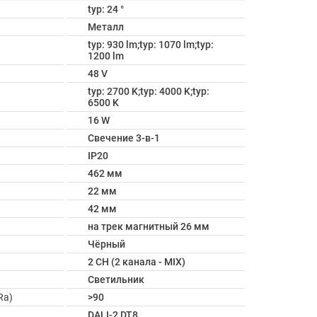
typ: 24 °
Металл
typ: 930 lm;typ: 1070 lm;typ:
1200 lm
48 V
typ: 2700 K;typ: 4000 K;typ:
6500 K
16 W
Свечение 3-в-1
IP20
462 мм
22 мм
42 мм
на трек магнитный 26 мм
Чёрный
2 CH (2 канала - MIX)
Светильник
Ra)
>90
DALI-2 DT8