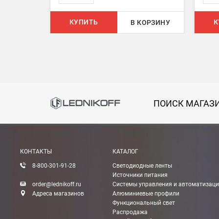
БЕСПЛАТНАЯ доставка при сумме заказа от 7000
КУПИТЬ
К
В КОРЗИНУ
При заказе менее 7000 руб. стоимость доставки 
В Москве и МО (за МКАД)
При заказе от 7000 руб. стоимость доставки рав
При заказе менее 7000 руб. стоимость доставки 7
ПОИСК МАГАЗ
В Санкт-Петербурге
БЕСПЛАТНАЯ доставка при сумме заказа от 7000
При заказе менее 7000 руб. стоимость доставки 
КОНТАКТЫ
КАТАЛОГ
8-800-301-91-28
Светодиодные ленты
Boxberry
Источники питания
Мы можем доставить ваши заказы сервисом комп
order@lednikoff.ru
Системы управления и автоматизац
Адреса магазинов
Алюминиевые профили
Функциональный свет
Транспортные компании
Распродажа