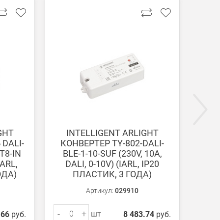
ги поступают на наш счет в течении 3-5 дней.
GHT
INTELLIGENT ARLIGHT
I
DALI-
КОНВЕРТЕР TY-802-DALI-
ПАНЕ
T8-IN
BLE-1-10-SUF (230V, 10A,
(B
IARL,
DALI, 0-10V) (IARL, IP20
ОДА)
ПЛАСТИК, 3 ГОДА)
Артикул:
029910
-
+
-
шт
.66
руб.
8 483.74
руб.