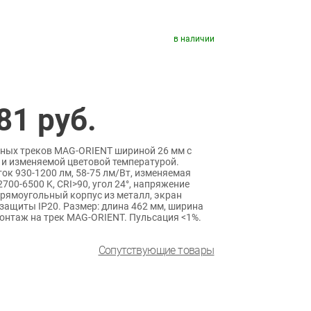
в наличии
81
руб.
ных треков MAG-ORIENT шириной 26 мм с
 и изменяемой цветовой температурой.
ток 930-1200 лм, 58-75 лм/Вт, изменяемая
700-6500 K, CRI>90, угол 24°, напряжение
прямоугольный корпус из металл, экран
 защиты IP20. Размер: длина 462 мм, ширина
Монтаж на трек MAG-ORIENT. Пульсация <1%.
Сопутствующие товары