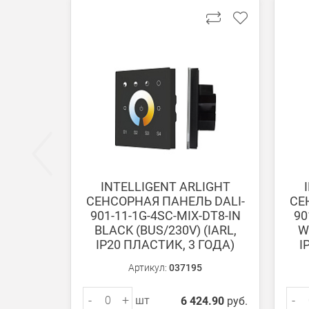
Оплата при получении
Вы можете оплатить заказ непосредственно при
ВНИМАНИЕ! Оплата при получении возможна тол
Безналичная оплата по счету
Вы можете оплатить заказ по выставленному сч
После получения оплаты счета с Вами свяжется м
INTELLIGENT ARLIGHT
СЕНСОРНАЯ ПАНЕЛЬ DALI-
СЕ
Доставка:
901-11-1G-4SC-MIX-DT8-IN
90
BLACK (BUS/230V) (IARL,
W
IP20 ПЛАСТИК, 3 ГОДА)
I
Самовывоз
Вы можете самостоятельно забрать заказ в одн
Артикул:
037195
-
+
-
шт
6 424.90
руб.
В Москве (внутри МКАД)