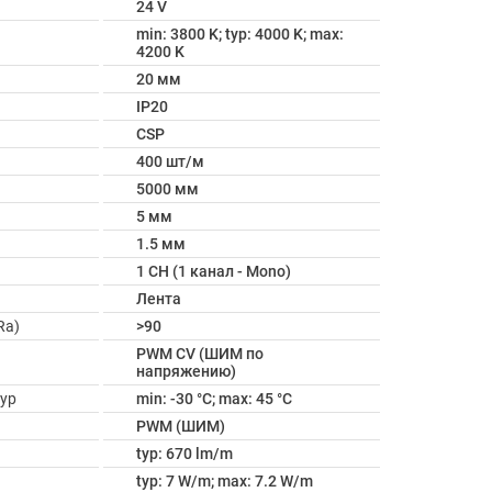
24 V
min: 3800 K; typ: 4000 K; max:
4200 K
20 мм
IP20
CSP
400 шт/м
5000 мм
5 мм
1.5 мм
1 CH (1 канал - Mono)
Лента
Ra)
>90
PWM СV (ШИМ по
напряжению)
ур
min: -30 °C; max: 45 °C
PWM (ШИМ)
typ: 670 lm/m
typ: 7 W/m; max: 7.2 W/m