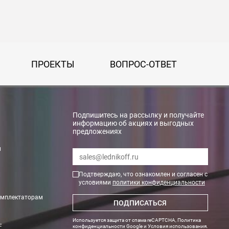
ПРОЕКТЫ
ВОПРОС-ОТВЕТ
Подпишитесь на рассылку и получайте
информацию об акциях и выгодных
предложениях
rry»
и
Подтверждаю, что ознакомлен и согласен с
условиями
политики конфиденциальности
омплектаторам
ПОДПИСАТЬСЯ
Используется защита от спама reCAPTCHA,
Политика
F
конфиденциальности Google
и
Условия использования
.
тах. Необходимые данные по весу и размеру оборудования Вам пр