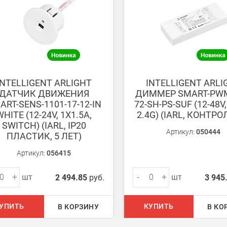
ету в любом удобном Вам банке.
енеджер для уточнения даты доставки. Обратите внимание, что день
INTELLIGENT ARLIGHT
INTELLIGENT ARLI
ДАТЧИК ДВИЖЕНИЯ
ДИММЕР SMART-PWM
ART-SENS-1101-17-12-IN
72-SH-PS-SUF (12-48V,
WHITE (12-24V, 1X1.5A,
2.4G) (IARL, КОНТРО
SWITCH) (IARL, IP20
Артикул:
050444
ПЛАСТИК, 5 ЛЕТ)
ом из наших
магазинов
Артикул:
056415
+
-
+
шт
шт
2 494.85
руб.
3 945
 руб.
750 руб.
УПИТЬ
КУПИТЬ
В КОРЗИНУ
В КО