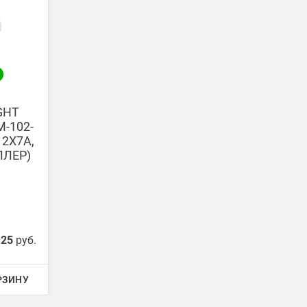
ги поступают на наш счет в течении 3-5 дней.
GHT
-102-
 2X7A,
ЛЛЕР)
.25
руб.
РЗИНУ