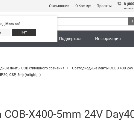
8 (80
О компании
О бренде
Проекты
звонок
П
род
Москва
?
Адреса магазинов
8 (800) 301 91 28
а
Нет
ны
Калькуляторы
Поддержка
Информация
дные ленты COB сплошного свечения
Светодиодные ленты COB X400 24V
, CSP, 5m) (Arlight, -)
 COB-X400-5mm 24V Day400