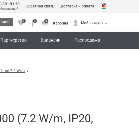
0) 301 91 28
Обратная связь
Доставка и оплата
 бесплатный
0
0
0
оиск
Мой аккаунт
Корзина
0
0
0
Мой аккаунт
Корзина
Партнерство
Вакансии
Распродажа
 5mm 7.2 W/m
0 (7.2 W/m, IP20,