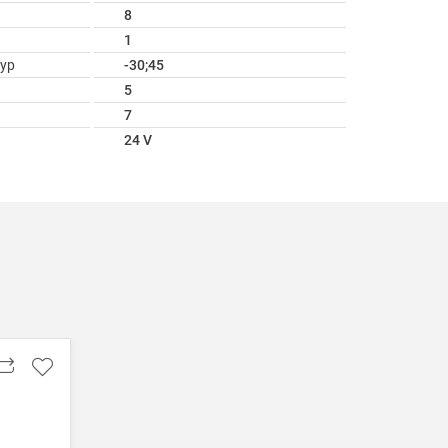
8
1
ур
-30;45
5
7
24 V