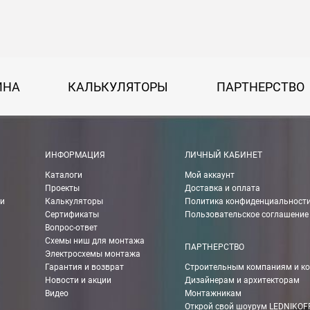
на 30 руб. за каждый км от МКАД.
50 руб. + 30 руб. за каждый км от МКАД.
ИНА
КАЛЬКУЛЯТОРЫ
ПАРТНЕРСТВО
 руб.
рассчитывается индивидуально, согласно габаритам и весу груза.
ИНФОРМАЦИЯ
ЛИЧНЫЙ КАБИНЕТ
Каталоги
Мой аккаунт
ании Boxberry. При оформлении заказа выберете «Доставка Boxbe
Проекты
Доставка и оплата
ии
Калькуляторы
Политика конфиденциальност
Сертификаты
Пользовательское соглашение
Вопрос-ответ
Схемы ниш для монтажа
мпанией в другие города России.
ПАРТНЕРСТВО
Электросхемы монтажа
Гарантия и возврат
Строительным компаниям и к
Новости и акции
Дизайнерам и архитекторам
о ТК 750 руб.
Видео
Монтажникам
Открой свой шоурум LEDNIKOF
чения Вы можете рассчитать с помощью калькулятора ТК на их сай