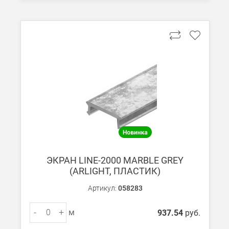
При заказе менее 7000 руб. стоимость доставки 750 руб.
В Москве и МО (за МКАД)
При заказе от 7000 руб. стоимость доставки равна 30 руб. з
При заказе менее 7000 руб. стоимость доставки 750 руб. + 30
В Санкт-Петербурге
БЕСПЛАТНАЯ доставка при сумме заказа от 7000 руб.
При заказе менее 7000 руб. стоимость доставки рассчитывает
Boxberry
ЭКРАН LINE-2000 MARBLE GREY
Мы можем доставить ваши заказы сервисом компании Boxberr
(ARLIGHT, ПЛАСТИК)
Артикул:
058283
Транспортные компании
Мы можем отправить ваш заказ транспортной компанией в др
-
+
м
937.54
руб.
Доставка до ТК от 7000 руб. БЕСПЛАТНО.