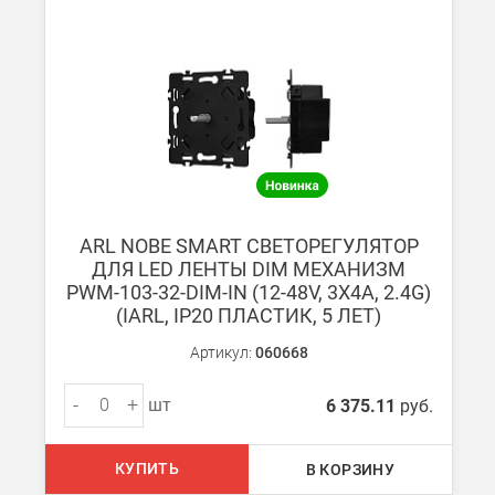
ВНИМАНИЕ! Оплата при получении возможна только для Моск
Безналичная оплата по счету
Вы можете оплатить заказ по выставленному счету в любом 
После получения оплаты счета с Вами свяжется менеджер для 
ARL NOBE SMART СВЕТОРЕГУЛЯТОР
ДЛЯ LED ЛЕНТЫ DIM МЕХАНИЗМ
Доставка:
PWM-103-32-DIM-IN (12-48V, 3Х4A, 2.4G)
(IARL, IP20 ПЛАСТИК, 5 ЛЕТ)
Самовывоз
Артикул:
060668
Вы можете самостоятельно забрать заказ в одном из наших
м
-
+
шт
6 375.11
руб.
В Москве (внутри МКАД)
БЕСПЛАТНАЯ доставка при сумме заказа от 7000 руб.
КУПИТЬ
В КОРЗИНУ