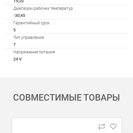
19;20
Диапазон рабочих температур
-30;45
Гарантийный срок
5
Тип управления
7
Напряжение питания
24 V
Способы оплаты
АКСЕССУАРЫ
СОВМЕСТИМЫЕ ТОВАРЫ
Онлайн оплата банковской картой
Загрузка товаров
Вы можете оплатить покупку на сайте банковской картой Visa,
Оплата при получении
Вы можете оплатить заказ непосредственно при получении б