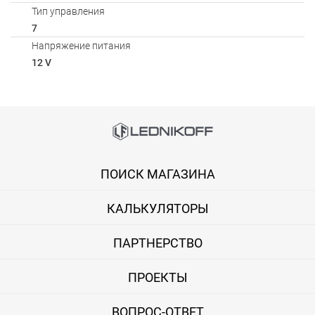
Тип управления
7
Напряжение питания
12 V
Способы оплаты
Онлайн оплата банковской картой
ПОИСК МАГАЗИНА
Вы можете оплатить покупку на сайте банковской картой Visa,
КАЛЬКУЛЯТОРЫ
Оплата при получении
Вы можете оплатить заказ непосредственно при получении б
ПАРТНЕРСТВО
ВНИМАНИЕ! Оплата при получении возможна только для Моск
ПРОЕКТЫ
Безналичная оплата по счету
ВОПРОС-ОТВЕТ