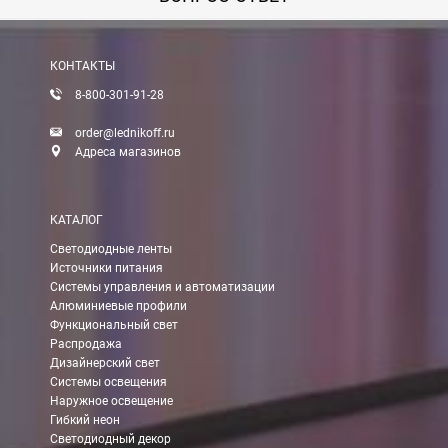
Вы можете оплатить заказ по выставленному счету в любом 
После получения оплаты счета с Вами свяжется менеджер для 
КОНТАКТЫ
8-800-301-91-28
Доставка:
order@lednikoff.ru
Адреса магазинов
Самовывоз
КАТАЛОГ
Вы можете самостоятельно забрать заказ в одном из наших
м
Светодиодные ленты
Источники питания
В Москве (внутри МКАД)
Системы управления и автоматизации
Алюминиевые профили
БЕСПЛАТНАЯ доставка при сумме заказа от 7000 руб.
Функциональный свет
При заказе менее 7000 руб. стоимость доставки 750 руб.
Распродажа
Дизайнерский свет
Системы освещения
В Москве и МО (за МКАД)
Наружное освещение
Гибкий неон
При заказе от 7000 руб. стоимость доставки равна 30 руб. з
Светодиодный декор