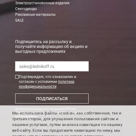
Электроустановочные изделия
При заказе менее 7000 руб. стоимость доставки 750 руб. + 30
Светодиоды
Рекламные материалы
В Санкт-Петербурге
SALE
БЕСПЛАТНАЯ доставка при сумме заказа от 7000 руб.
При заказе менее 7000 руб. стоимость доставки рассчитывает
Подпишитесь на рассылку и
получайте информацию об акциях и
выгодных предложениях
Boxberry
Мы можем доставить ваши заказы сервисом компании Boxberr
Подтверждаю, что ознакомлен и
Транспортные компании
согласен с условиями
политики
конфиденциальности
Мы можем отправить ваш заказ транспортной компанией в др
ПОДПИСАТЬСЯ
Доставка до ТК от 7000 руб. БЕСПЛАТНО.
Используется защита от спама reCAPTCHA,
При заказе менее 7000 руб. стоимость доставки до ТК 750 руб
Мы используем файлы «cookie», как собственные, так и
Политика конфиденциальности Google
и
Условия
использования
.
третьих сторон, для улучшения пользования сайтом и
Стоимость доставки ТК до Вашего пункта назначения Вы мож
нашими услугами, путем анализа навигации по нашему
Подробнее об
оплате и доставке
веб-сайту. Если вы продолжите навигацию по нему, мы