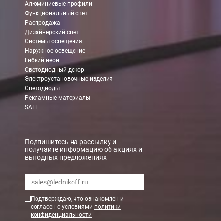
Алюминиевые профили
БЕСПЛАТНАЯ доставка при сумме заказа от 7000 руб.
Функциональный свет
При заказе менее 7000 руб. стоимость доставки 750 руб.
Распродажа
Дизайнерский свет
Системы освещения
В Москве и МО (за МКАД)
Наружное освещение
Гибкий неон
При заказе от 7000 руб. стоимость доставки равна 30 руб. з
Светодиодный декор
Электроустановочные изделия
При заказе менее 7000 руб. стоимость доставки 750 руб. + 30
Светодиоды
Рекламные материалы
В Санкт-Петербурге
SALE
БЕСПЛАТНАЯ доставка при сумме заказа от 7000 руб.
При заказе менее 7000 руб. стоимость доставки рассчитывает
Подпишитесь на рассылку и
получайте информацию об акциях и
выгодных предложениях
Boxberry
Мы можем доставить ваши заказы сервисом компании Boxberr
Подтверждаю, что ознакомлен и
Транспортные компании
согласен с условиями
политики
конфиденциальности