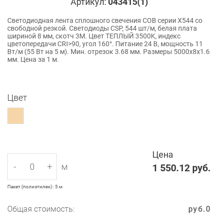
Артикул:
043415(1)
Светодиодная лента сплошного свечения COB серии X544 со
свободной резкой. Светодиоды CSP, 544 шт/м, белая плата
шириной 8 мм, скотч 3M. Цвет ТЕПЛЫЙ 3500K, индекс
цветопередачи CRI>90, угол 160°. Питание 24 В, мощность 11
Вт/м (55 Вт на 5 м). Мин. отрезок 3.68 мм. Размеры 5000х8х1.6
мм. Цена за 1 м.
Цвет
Цена
-
+
м
1 550.12
руб.
Пакет (полиэтилен) : 5 м
Общая стоимость:
руб.
0