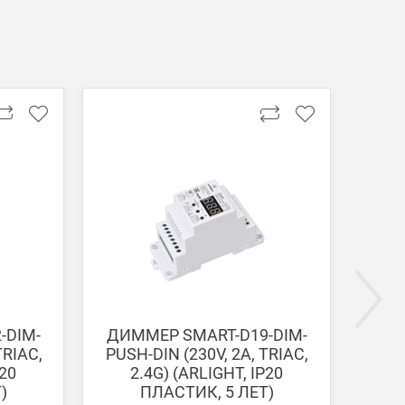
ги поступают на наш счет в течении 3-5 дней.
-DIM-
ДИММЕР SMART-D19-DIM-
ДИМ
TRIAC,
PUSH-DIN (230V, 2A, TRIAC,
(230
P20
2.4G) (ARLIGHT, IP20
(ARL
)
ПЛАСТИК, 5 ЛЕТ)