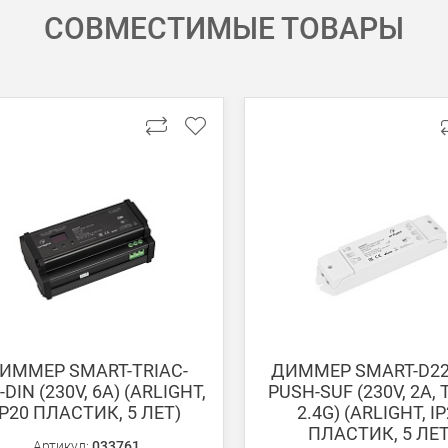
СОВМЕСТИМЫЕ ТОВАРЫ
 картой Visa, Mastercard, МИР.
 получении банковской картой или наличными.
ько для Москвы, Московской области и Санкт-Петербурга.
ету в любом удобном Вам банке.
енеджер для уточнения даты доставки. Обратите внимание, что день
ИММЕР SMART-TRIAC-
ДИММЕР SMART-D22
-DIN (230V, 6A) (ARLIGHT,
PUSH-SUF (230V, 2A, 
IP20 ПЛАСТИК, 5 ЛЕТ)
2.4G) (ARLIGHT, I
ПЛАСТИК, 5 ЛЕТ
Артикул:
033761