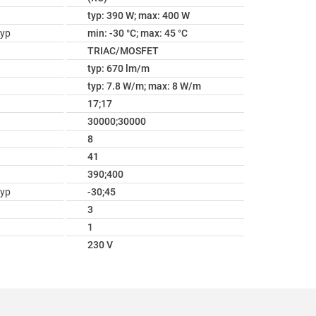
typ: 390 W; max: 400 W
ур
min: -30 °C; max: 45 °C
TRIAC/MOSFET
typ: 670 lm/m
typ: 7.8 W/m; max: 8 W/m
17;17
30000;30000
8
41
390;400
ур
-30;45
3
1
230 V