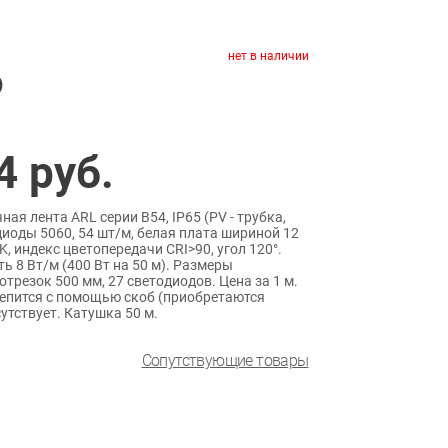
нет в наличии
)
4
руб.
ая лента ARL серии B54, IP65 (PV - трубка,
иоды 5060, 54 шт/м, белая плата шириной 12
 индекс цветопередачи CRI>90, угол 120°.
ь 8 Вт/м (400 Вт на 50 м). Размеры
отрезок 500 мм, 27 светодиодов. Цена за 1 м.
епится с помощью скоб (приобретаются
сутствует. Катушка 50 м.
Сопутствующие товары