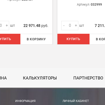
Артикул:
032999
ом из наших
магазинов
+
-
+
шт
шт
22 971.48
руб.
7 211
 руб.
750 руб.
УПИТЬ
КУПИТЬ
В КОРЗИНУ
В КО
на 30 руб. за каждый км от МКАД.
50 руб. + 30 руб. за каждый км от МКАД.
ИНА
КАЛЬКУЛЯТОРЫ
ПАРТНЕРСТВО
 руб.
рассчитывается индивидуально, согласно габаритам и весу груза.
ИНФОРМАЦИЯ
ЛИЧНЫЙ КАБИНЕТ