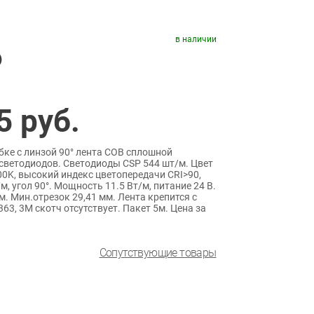
в наличии
)
5
руб.
бке с линзой 90° лента COB сплошной
 светодиодов. Светодиоды CSP 544 шт/м. Цвет
K, высокий индекс цветопередачи CRI>90,
м, угол 90°. Мощность 11.5 Вт/м, питание 24 В.
. Мин.отрезок 29,41 мм. Лента крепится с
3, 3М скотч отсутствует. Пакет 5м. Цена за
Сопутствующие товары