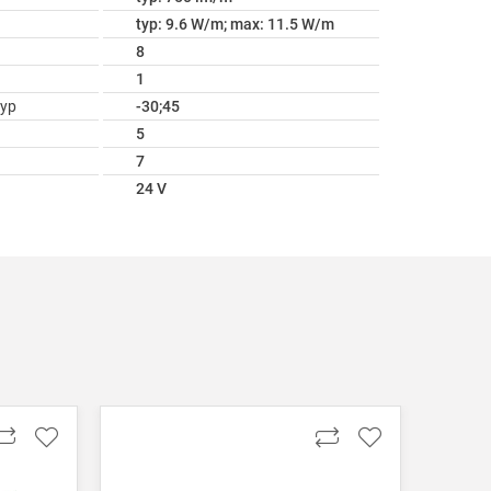
typ: 9.6 W/m; max: 11.5 W/m
8
1
ур
-30;45
5
7
24 V