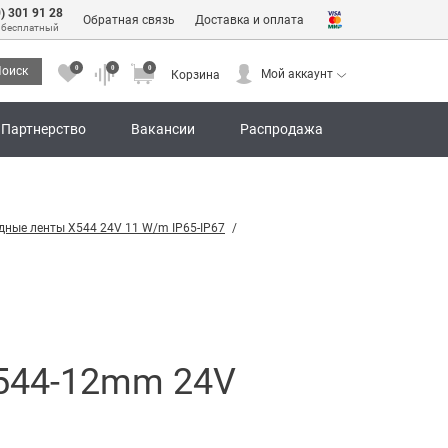
0) 301 91 28
Обратная связь
Доставка и оплата
 бесплатный
0
0
0
оиск
Мой аккаунт
Корзина
0
0
0
Мой аккаунт
Корзина
Партнерство
Вакансии
Распродажа
дные ленты X544 24V 11 W/m IP65-IP67
X544-12mm 24V