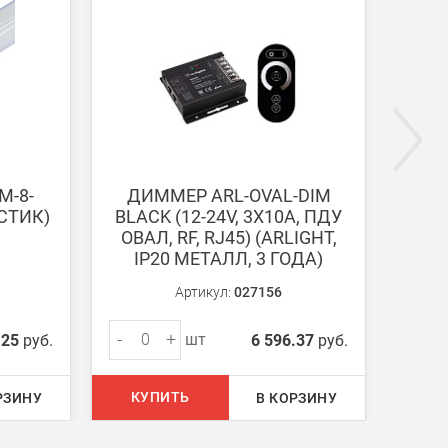
ги поступают на наш счет в течении 3-5 дней.
M-8-
ДИММЕР ARL-OVAL-DIM
ПУЛЬ
АСТИК)
BLACK (12-24V, 3X10A, ПДУ
B
ОВАЛ, RF, RJ45) (ARLIGHT,
(ARL
IP20 МЕТАЛЛ, 3 ГОДА)
Артикул:
027156
-
+
-
шт
.25
руб.
6 596.37
руб.
КУПИТЬ
КУ
РЗИНУ
В КОРЗИНУ