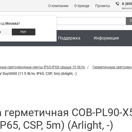
8 (80
О компании
О бренде
Проекты
звонок
П
род
Москва
?
Адреса магазинов
8 (800) 301 91 28
а
Нет
ны
Калькуляторы
Поддержка
Информация
ные светодиодные ленты IP65-IP68 свыше 10 W/m
Герметичные светодио
5000 (11.5 W/m, IP65, CSP, 5m) (Arlight, -)
а герметичная COB-PL90-
65, CSP, 5m) (Arlight, -)