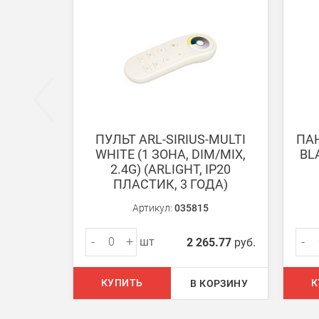
ВНИМАНИЕ! Оплата при получении возможна тол
Безналичная оплата по счету
Вы можете оплатить заказ по выставленному сч
После получения оплаты счета с Вами свяжется м
ПУЛЬТ ARL-SIRIUS-MULTI
ПАН
WHITE (1 ЗОНА, DIM/MIX,
BLA
Доставка:
2.4G) (ARLIGHT, IP20
ПЛАСТИК, 3 ГОДА)
Самовывоз
Артикул:
035815
Вы можете самостоятельно забрать заказ в одн
-
+
-
шт
2 265.77
руб.
В Москве (внутри МКАД)
БЕСПЛАТНАЯ доставка при сумме заказа от 7000
КУПИТЬ
К
В КОРЗИНУ
При заказе менее 7000 руб. стоимость доставки 