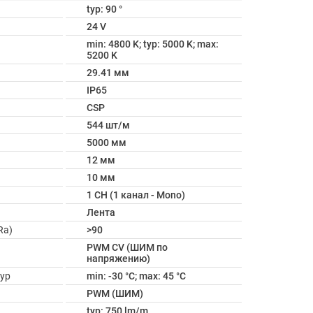
typ: 90 °
24 V
min: 4800 K; typ: 5000 K; max:
5200 K
29.41 мм
IP65
CSP
544 шт/м
5000 мм
12 мм
10 мм
1 CH (1 канал - Mono)
Лента
Ra)
>90
PWM СV (ШИМ по
напряжению)
ур
min: -30 °C; max: 45 °C
PWM (ШИМ)
typ: 750 lm/m