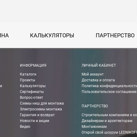
на 30 руб. за каждый км от МКАД.
50 руб. + 30 руб. за каждый км от МКАД.
ИНА
КАЛЬКУЛЯТОРЫ
ПАРТНЕРСТВО
 руб.
рассчитывается индивидуально, согласно габаритам и весу груза.
ИНФОРМАЦИЯ
ЛИЧНЫЙ КАБИНЕТ
Каталоги
Мой аккаунт
Проекты
Доставка и оплата
ии
Калькуляторы
Политика конфиденциальност
ании Boxberry. При оформлении заказа выберете «Доставка Boxbe
Сертификаты
Пользовательское соглашение
Вопрос-ответ
Схемы ниш для монтажа
ПАРТНЕРСТВО
Электросхемы монтажа
Гарантия и возврат
Строительным компаниям и к
мпанией в другие города России.
Новости и акции
Дизайнерам и архитекторам
Видео
Монтажникам
Открой свой шоурум LEDNIKOF
о ТК 750 руб.