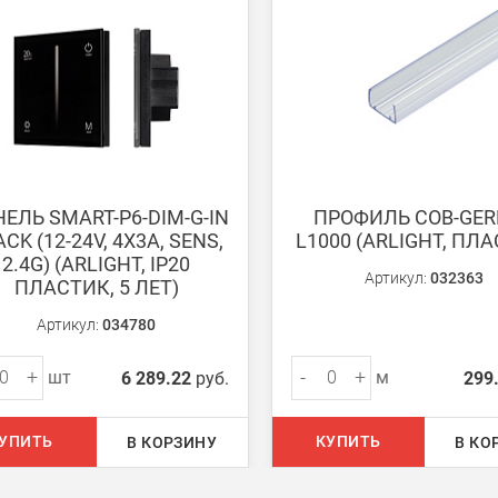
ько для Москвы, Московской области и Санкт-Петербурга.
ету в любом удобном Вам банке.
енеджер для уточнения даты доставки. Обратите внимание, что день
ЕЛЬ SMART-P6-DIM-G-IN
ПРОФИЛЬ COB-GER
CK (12-24V, 4X3A, SENS,
L1000 (ARLIGHT, ПЛ
2.4G) (ARLIGHT, IP20
Артикул:
032363
ПЛАСТИК, 5 ЛЕТ)
Артикул:
034780
ом из наших
магазинов
+
-
+
шт
м
6 289.22
руб.
299
 руб.
УПИТЬ
КУПИТЬ
В КОРЗИНУ
В КО
750 руб.