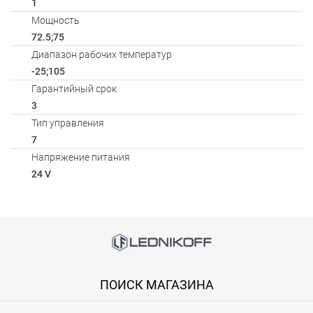
1
Мощность
72.5;75
Диапазон рабочих температур
-25;105
Гарантийный срок
3
Тип управления
7
Напряжение питания
24 V
Способы оплаты
АКСЕССУАРЫ
Онлайн оплата банковской картой
Загрузка товаров
ПОИСК МАГАЗИНА
Вы можете оплатить покупку на сайте банковской картой Visa,