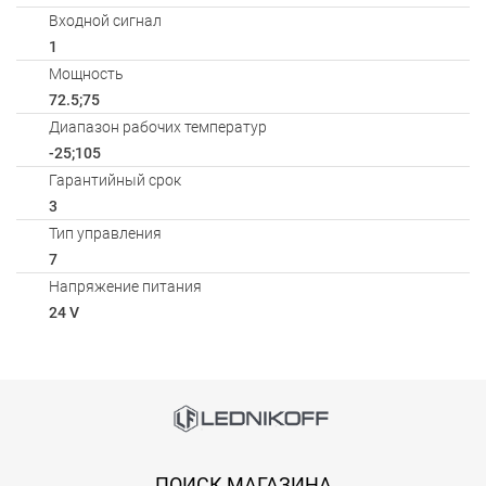
Входной сигнал
1
Мощность
72.5;75
Диапазон рабочих температур
-25;105
Гарантийный срок
3
Тип управления
7
Напряжение питания
24 V
Способы оплаты
АКСЕССУАРЫ
Онлайн оплата банковской картой
Загрузка товаров
ПОИСК МАГАЗИНА