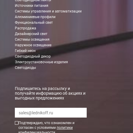
Светодиодные ленты
Источники питания
В Москве (внутри МКАД)
Системы управления и автоматизации
Алюминиевые профили
БЕСПЛАТНАЯ доставка при сумме заказа от 7000 руб.
Функциональный свет
При заказе менее 7000 руб. стоимость доставки 750 руб.
Распродажа
Дизайнерский свет
Системы освещения
В Москве и МО (за МКАД)
Наружное освещение
Гибкий неон
При заказе от 7000 руб. стоимость доставки равна 30 руб. з
Светодиодный декор
Электроустановочные изделия
При заказе менее 7000 руб. стоимость доставки 750 руб. + 30
Светодиоды
В Санкт-Петербурге
БЕСПЛАТНАЯ доставка при сумме заказа от 7000 руб.
Подпишитесь на рассылку и
получайте информацию об акциях и
При заказе менее 7000 руб. стоимость доставки рассчитывает
выгодных предложениях
Boxberry
Мы можем доставить ваши заказы сервисом компании Boxberr
Подтверждаю, что ознакомлен и
согласен с условиями
политики
конфиденциальности