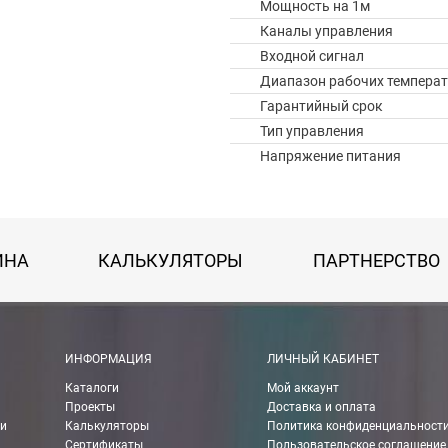
Мощность на 1м
Каналы управления
Входной сигнал
Диапазон рабочих температ
Гарантийный срок
Тип управления
Напряжение питания
ИНА
КАЛЬКУЛЯТОРЫ
ПАРТНЕРСТВО
 картой Visa, Mastercard, МИР.
ИНФОРМАЦИЯ
ЛИЧНЫЙ КАБИНЕТ
Каталоги
Мой аккаунт
 получении банковской картой или наличными.
Проекты
Доставка и оплата
ии
Калькуляторы
Политика конфиденциальност
ько для Москвы, Московской области и Санкт-Петербурга.
Сертификаты
Пользовательское соглашение