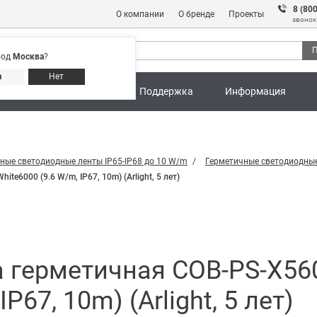
8 (80
О компании
О бренде
Проекты
звонок
П
род
Москва
?
Адреса магазинов
8 (800) 301 91 28
а
Нет
ны
Калькуляторы
Поддержка
Информация
ные светодиодные ленты IP65-IP68 до 10 W/m
Герметичные светодиодные
6000 (9.6 W/m, IP67, 10m) (Arlight, 5 лет)
а герметичная COB-PS-X5
P67, 10m) (Arlight, 5 лет)