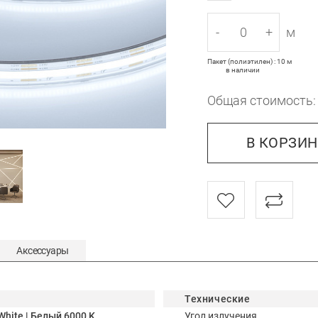
-
+
м
Пакет (полиэтилен) : 10 м
в наличии
Общая стоимость
В КОРЗИ
Аксессуары
Технические
White | Белый 6000 K
Угол излучения