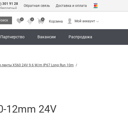
0) 301 91 28
Обратная связь
Доставка и оплата
 бесплатный
0
0
0
оиск
Мой аккаунт
Корзина
0
0
0
Мой аккаунт
Корзина
Партнерство
Вакансии
Распродажа
 ленты X560 24V 9.6 W/m IP67 Long Run 10m
60-12mm 24V