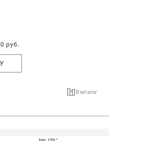
0
руб.
:
НУ
В каталог
typ: 150 °