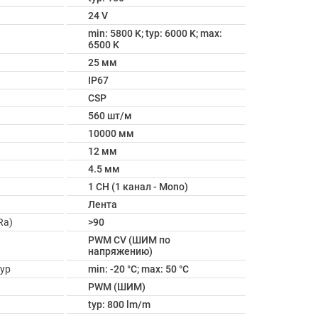
24 V
min: 5800 K; typ: 6000 K; max:
6500 K
25 мм
IP67
CSP
560 шт/м
10000 мм
12 мм
4.5 мм
1 CH (1 канал - Mono)
Лента
Ra)
>90
PWM СV (ШИМ по
напряжению)
ур
min: -20 °C; max: 50 °C
PWM (ШИМ)
typ: 800 lm/m