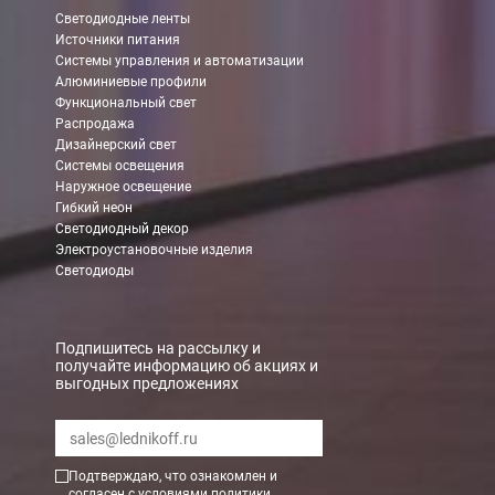
Светодиодные ленты
Источники питания
В Москве (внутри МКАД)
Системы управления и автоматизации
Алюминиевые профили
БЕСПЛАТНАЯ доставка при сумме заказа от 7000 руб.
Функциональный свет
При заказе менее 7000 руб. стоимость доставки 750 руб.
Распродажа
Дизайнерский свет
Системы освещения
В Москве и МО (за МКАД)
Наружное освещение
Гибкий неон
При заказе от 7000 руб. стоимость доставки равна 30 руб. з
Светодиодный декор
Электроустановочные изделия
При заказе менее 7000 руб. стоимость доставки 750 руб. + 30
Светодиоды
В Санкт-Петербурге
БЕСПЛАТНАЯ доставка при сумме заказа от 7000 руб.
Подпишитесь на рассылку и
получайте информацию об акциях и
При заказе менее 7000 руб. стоимость доставки рассчитывает
выгодных предложениях
Boxberry
Мы можем доставить ваши заказы сервисом компании Boxberr
Подтверждаю, что ознакомлен и
согласен с условиями
политики