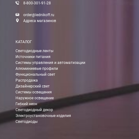
8-800-301-91-28
Доставка:
order@lednikoff.ru
Адреса магазинов
Самовывоз
КАТАЛОГ
Вы можете самостоятельно забрать заказ в одном из наших
м
Светодиодные ленты
Источники питания
В Москве (внутри МКАД)
Системы управления и автоматизации
Алюминиевые профили
БЕСПЛАТНАЯ доставка при сумме заказа от 7000 руб.
Функциональный свет
При заказе менее 7000 руб. стоимость доставки 750 руб.
Распродажа
Дизайнерский свет
Системы освещения
В Москве и МО (за МКАД)
Наружное освещение
Гибкий неон
При заказе от 7000 руб. стоимость доставки равна 30 руб. з
Светодиодный декор
Электроустановочные изделия
При заказе менее 7000 руб. стоимость доставки 750 руб. + 30
Светодиоды
В Санкт-Петербурге