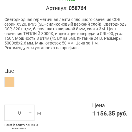
в наличии
Артикул:
058764
Светодиодная герметичная лента сплошного свечения COB
серии X320, IP65 (SE - силиконовый верхний слой). Светодиоды
CSP, 320 шт/м, белая плата шириной 8 мм, скотч 3M. Цвет
свечения ТЕПЛЫЙ 3000K, индекс цветопередачи CRI>90, угол
150°. Мощность 8 Вт/м (45 Вт на 5м), питание 24 В. Размеры
5000х8х2.6 мм. Мин. отрезок 50 мм. Цена за 1 м.
Рекомендуется установка на профиль.
Цвет
Цена
-
+
м
1 156.35
руб.
Пакет (полиэтилен) : 5 м
в наличии