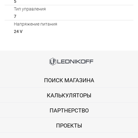
5
Тип управления
7
Напряжение питания
24 V
Способы оплаты
Онлайн оплата банковской картой
ПОИСК МАГАЗИНА
Вы можете оплатить покупку на сайте банковской картой Visa,
КАЛЬКУЛЯТОРЫ
Оплата при получении
Вы можете оплатить заказ непосредственно при получении б
ПАРТНЕРСТВО
ВНИМАНИЕ! Оплата при получении возможна только для Моск
ПРОЕКТЫ
Безналичная оплата по счету