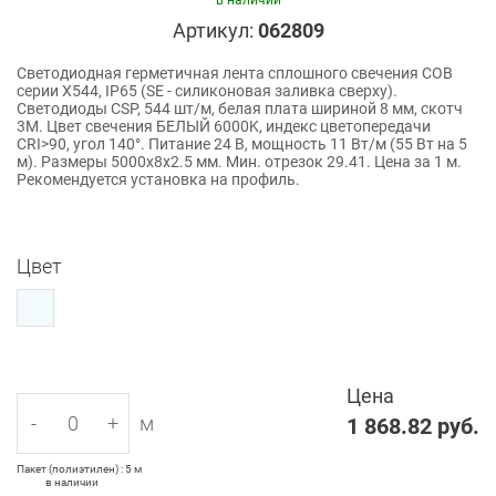
в наличии
Артикул:
062809
Светодиодная герметичная лента сплошного свечения COB
серии X544, IP65 (SE - силиконовая заливка сверху).
Светодиоды CSP, 544 шт/м, белая плата шириной 8 мм, скотч
3M. Цвет свечения БЕЛЫЙ 6000K, индекс цветопередачи
CRI>90, угол 140°. Питание 24 В, мощность 11 Вт/м (55 Вт на 5
м). Размеры 5000х8х2.5 мм. Мин. отрезок 29.41. Цена за 1 м.
Рекомендуется установка на профиль.
Цвет
Цена
-
+
м
1 868.82
руб.
Пакет (полиэтилен) : 5 м
в наличии