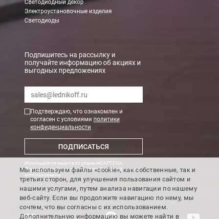
Светодиодный декор
Электроустановочные изделия
При заказе менее 7000 руб. стоимость доставки 750 руб. + 30
Светодиоды
В Санкт-Петербурге
БЕСПЛАТНАЯ доставка при сумме заказа от 7000 руб.
Подпишитесь на рассылку и
получайте информацию об акциях и
При заказе менее 7000 руб. стоимость доставки рассчитывает
выгодных предложениях
Boxberry
Мы можем доставить ваши заказы сервисом компании Boxberr
Подтверждаю, что ознакомлен и
согласен с условиями
политики
конфиденциальности
Транспортные компании
ПОДПИСАТЬСЯ
Мы можем отправить ваш заказ транспортной компанией в др
Используется защита от спама reCAPTCHA,
Доставка до ТК от 7000 руб. БЕСПЛАТНО.
Мы используем файлы «cookie», как собственные, так и
Политика конфиденциальности Google
и
Условия
использования
.
третьих сторон, для улучшения пользования сайтом и
При заказе менее 7000 руб. стоимость доставки до ТК 750 руб
нашими услугами, путем анализа навигации по нашему
веб-сайту. Если вы продолжите навигацию по нему, мы
Стоимость доставки ТК до Вашего пункта назначения Вы мож
сочтем, что вы согласны с их использованием.
Подробнее об
оплате и доставке
Дополнительную информацию вы можете найти в