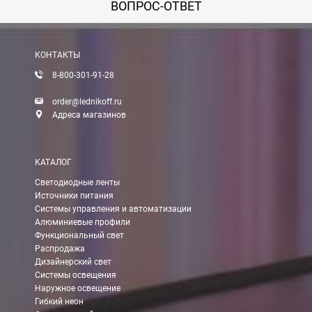
ВОПРОС-ОТВЕТ
Вы можете оплатить заказ по выставленному счету в любом 
После получения оплаты счета с Вами свяжется менеджер для 
КОНТАКТЫ
8-800-301-91-28
Доставка:
order@lednikoff.ru
Адреса магазинов
Самовывоз
КАТАЛОГ
Вы можете самостоятельно забрать заказ в одном из наших
м
Светодиодные ленты
Источники питания
В Москве (внутри МКАД)
Системы управления и автоматизации
Алюминиевые профили
БЕСПЛАТНАЯ доставка при сумме заказа от 7000 руб.
Функциональный свет
При заказе менее 7000 руб. стоимость доставки 750 руб.
Распродажа
Дизайнерский свет
Системы освещения
В Москве и МО (за МКАД)
Наружное освещение
Гибкий неон
При заказе от 7000 руб. стоимость доставки равна 30 руб. з