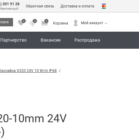
0) 301 91 28
Обратная связь
Доставка и оплата
 бесплатный
0
0
0
оиск
Мой аккаунт
Корзина
0
0
0
Мой аккаунт
Корзина
Партнерство
Вакансии
Распродажа
бассейна X320 24V 10 W/m IP68
320-10mm 24V
)