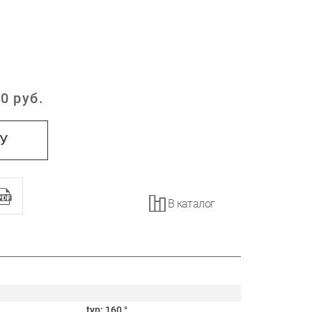
0
руб.
:
НУ
В каталог
typ: 160 °