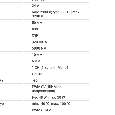
24 V
min: 2900 K; typ: 3000 K; max:
3200 K
50 мм
IP68
CSP
320 шт/м
5000 мм
10 мм
6 мм
1 CH (1 канал - Mono)
Лента
Ra)
>90
PWM СV (ШИМ по
напряжению)
typ: 48 W; max: 50 W
ур
min: -40 °C; max: 100 °C
PWM (ШИМ)