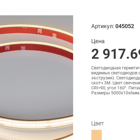
Артикул:
045052
Цена
2 917.6
Светодиодная герметич
видимых светодиодов се
экструзия). Светодиоды
скотч 3M. Цвет свечен
CRI>90, угол 160°. Пита
Размеры 5000х10х6мм. 
Цвет