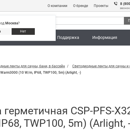
8 (80
О компании
О бренде
Проекты
звонок
П
род
Москва
?
Адреса магазинов
8 (800) 301 91 28
а
Нет
ны
Калькуляторы
Поддержка
Информация
дные ленты для сауны, бани, в бассейн
Светодиодные ленты для сауны и 
rm3000 (10 W/m, IP68, TWP100, 5m) (Arlight, -)
а герметичная CSP-PFS-X
68, TWP100, 5m) (Arlight, -