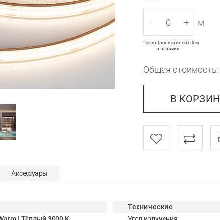
-
+
м
Пакет (полиэтилен) : 5 м
в наличии
Общая стоимость
В КОРЗИ
Аксессуары
Технические
Warm | Тёплый 3000 K
Угол излучения