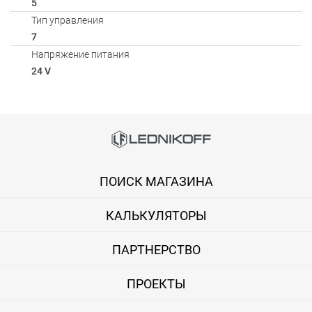
5
Тип управления
7
Напряжение питания
24 V
Способы оплаты
Онлайн оплата банковской картой
ПОИСК МАГАЗИНА
Вы можете оплатить покупку на сайте банковской картой Visa,
КАЛЬКУЛЯТОРЫ
Оплата при получении
Вы можете оплатить заказ непосредственно при получении б
ПАРТНЕРСТВО
ВНИМАНИЕ! Оплата при получении возможна только для Моск
ПРОЕКТЫ
Безналичная оплата по счету