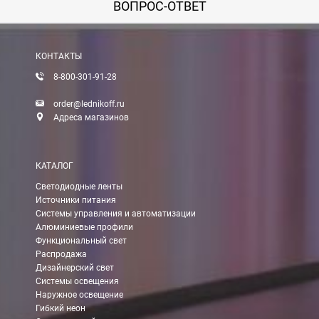
ВОПРОС-ОТВЕТ
Вы можете оплатить заказ по выставленному счету в любом 
После получения оплаты счета с Вами свяжется менеджер для 
КОНТАКТЫ
8-800-301-91-28
Доставка:
order@lednikoff.ru
Адреса магазинов
Самовывоз
КАТАЛОГ
Вы можете самостоятельно забрать заказ в одном из наших
м
Светодиодные ленты
Источники питания
В Москве (внутри МКАД)
Системы управления и автоматизации
Алюминиевые профили
БЕСПЛАТНАЯ доставка при сумме заказа от 7000 руб.
Функциональный свет
При заказе менее 7000 руб. стоимость доставки 750 руб.
Распродажа
Дизайнерский свет
Системы освещения
В Москве и МО (за МКАД)
Наружное освещение
Гибкий неон
При заказе от 7000 руб. стоимость доставки равна 30 руб. з