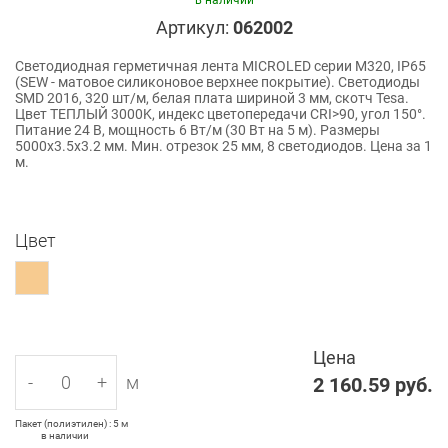
в наличии
Артикул:
062002
Светодиодная герметичная лента MICROLED серии M320, IP65
(SEW - матовое силиконовое верхнее покрытие). Светодиоды
SMD 2016, 320 шт/м, белая плата шириной 3 мм, скотч Tesa.
Цвет ТЕПЛЫЙ 3000K, индекс цветопередачи CRI>90, угол 150°.
Питание 24 В, мощность 6 Вт/м (30 Вт на 5 м). Размеры
5000x3.5x3.2 мм. Мин. отрезок 25 мм, 8 светодиодов. Цена за 1
м.
Цвет
Цена
-
+
м
2 160.59
руб.
Пакет (полиэтилен) : 5 м
в наличии