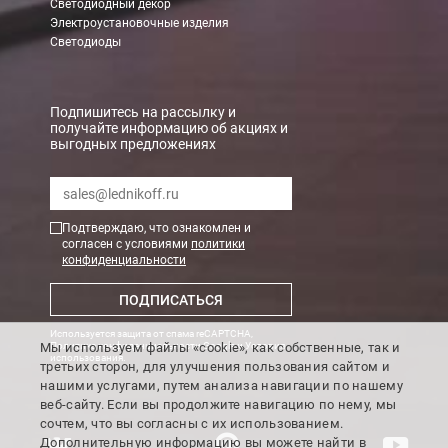
Светодиодный декор
Электроустановочные изделия
При заказе менее 7000 руб. стоимость доставки 750 руб. + 30
Светодиоды
В Санкт-Петербурге
БЕСПЛАТНАЯ доставка при сумме заказа от 7000 руб.
Подпишитесь на рассылку и
получайте информацию об акциях и
При заказе менее 7000 руб. стоимость доставки рассчитывает
выгодных предложениях
Boxberry
Мы можем доставить ваши заказы сервисом компании Boxberr
Подтверждаю, что ознакомлен и
согласен с условиями
политики
конфиденциальности
Транспортные компании
ПОДПИСАТЬСЯ
Мы можем отправить ваш заказ транспортной компанией в др
Используется защита от спама reCAPTCHA,
Доставка до ТК от 7000 руб. БЕСПЛАТНО.
Мы используем файлы «cookie», как собственные, так и
Политика конфиденциальности Google
и
Условия
использования
.
третьих сторон, для улучшения пользования сайтом и
При заказе менее 7000 руб. стоимость доставки до ТК 750 руб
нашими услугами, путем анализа навигации по нашему
веб-сайту. Если вы продолжите навигацию по нему, мы
Стоимость доставки ТК до Вашего пункта назначения Вы мож
сочтем, что вы согласны с их использованием.
Подробнее об
оплате и доставке
Дополнительную информацию вы можете найти в