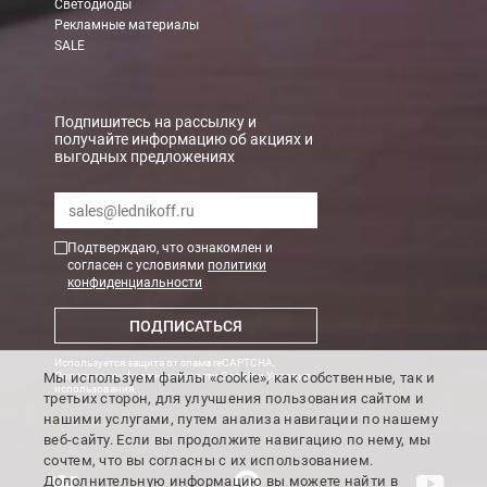
Светодиоды
Рекламные материалы
В Санкт-Петербурге
SALE
БЕСПЛАТНАЯ доставка при сумме заказа от 7000 руб.
При заказе менее 7000 руб. стоимость доставки рассчитывает
Подпишитесь на рассылку и
получайте информацию об акциях и
выгодных предложениях
Boxberry
Мы можем доставить ваши заказы сервисом компании Boxberr
Подтверждаю, что ознакомлен и
Транспортные компании
согласен с условиями
политики
конфиденциальности
Мы можем отправить ваш заказ транспортной компанией в др
ПОДПИСАТЬСЯ
Доставка до ТК от 7000 руб. БЕСПЛАТНО.
Используется защита от спама reCAPTCHA,
При заказе менее 7000 руб. стоимость доставки до ТК 750 руб
Мы используем файлы «cookie», как собственные, так и
Политика конфиденциальности Google
и
Условия
использования
.
третьих сторон, для улучшения пользования сайтом и
Стоимость доставки ТК до Вашего пункта назначения Вы мож
нашими услугами, путем анализа навигации по нашему
Подробнее об
оплате и доставке
веб-сайту. Если вы продолжите навигацию по нему, мы
сочтем, что вы согласны с их использованием.
Дополнительную информацию вы можете найти в