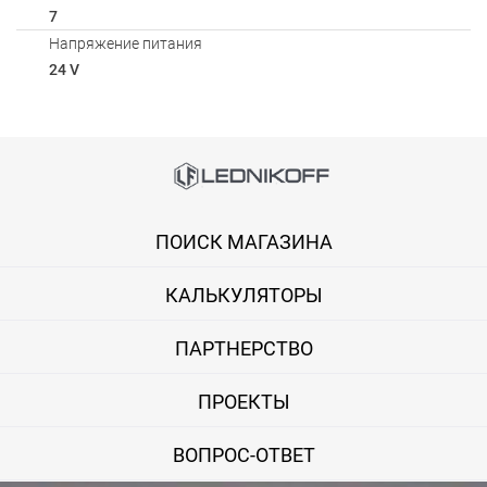
7
Напряжение питания
24 V
Способы оплаты
Онлайн оплата банковской картой
ПОИСК МАГАЗИНА
Вы можете оплатить покупку на сайте банковской картой Visa,
КАЛЬКУЛЯТОРЫ
Оплата при получении
Вы можете оплатить заказ непосредственно при получении б
ПАРТНЕРСТВО
ВНИМАНИЕ! Оплата при получении возможна только для Моск
ПРОЕКТЫ
Безналичная оплата по счету
ВОПРОС-ОТВЕТ
Вы можете оплатить заказ по выставленному счету в любом 