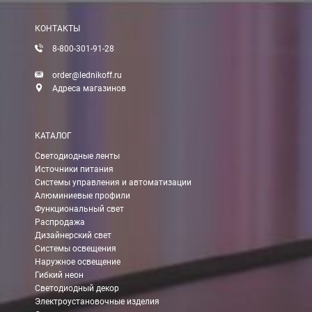
После получения оплаты счета с Вами свяжется менеджер для 
КОНТАКТЫ
8-800-301-91-28
Доставка:
order@lednikoff.ru
Адреса магазинов
Самовывоз
КАТАЛОГ
Вы можете самостоятельно забрать заказ в одном из наших
м
Светодиодные ленты
Источники питания
В Москве (внутри МКАД)
Системы управления и автоматизации
Алюминиевые профили
БЕСПЛАТНАЯ доставка при сумме заказа от 7000 руб.
Функциональный свет
При заказе менее 7000 руб. стоимость доставки 750 руб.
Распродажа
Дизайнерский свет
Системы освещения
В Москве и МО (за МКАД)
Наружное освещение
Гибкий неон
При заказе от 7000 руб. стоимость доставки равна 30 руб. з
Светодиодный декор
Электроустановочные изделия
При заказе менее 7000 руб. стоимость доставки 750 руб. + 30