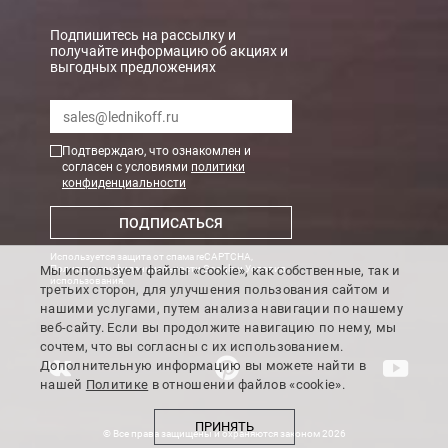
При заказе менее 7000 руб. стоимость доставки рассчитывает
Подпишитесь на рассылку и
получайте информацию об акциях и
выгодных предложениях
Boxberry
Мы можем доставить ваши заказы сервисом компании Boxberr
Подтверждаю, что ознакомлен и
Транспортные компании
согласен с условиями
политики
конфиденциальности
Мы можем отправить ваш заказ транспортной компанией в др
ПОДПИСАТЬСЯ
Доставка до ТК от 7000 руб. БЕСПЛАТНО.
Используется защита от спама reCAPTCHA,
При заказе менее 7000 руб. стоимость доставки до ТК 750 руб
Мы используем файлы «cookie», как собственные, так и
Политика конфиденциальности Google
и
Условия
использования
.
третьих сторон, для улучшения пользования сайтом и
Стоимость доставки ТК до Вашего пункта назначения Вы мож
нашими услугами, путем анализа навигации по нашему
Подробнее об
оплате и доставке
веб-сайту. Если вы продолжите навигацию по нему, мы
сочтем, что вы согласны с их использованием.
Дополнительную информацию вы можете найти в
нашей
Политике
в отношении файлов «cookie».
ПРИНЯТЬ
© Все права защищены и охраняются законом 2026