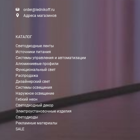
Доставка:
order@lednikoff.ru
Адреса магазинов
Самовывоз
КАТАЛОГ
Вы можете самостоятельно забрать заказ в одном из наших
м
Светодиодные ленты
Источники питания
В Москве (внутри МКАД)
Системы управления и автоматизации
Алюминиевые профили
БЕСПЛАТНАЯ доставка при сумме заказа от 7000 руб.
Функциональный свет
При заказе менее 7000 руб. стоимость доставки 750 руб.
Распродажа
Дизайнерский свет
Системы освещения
В Москве и МО (за МКАД)
Наружное освещение
Гибкий неон
При заказе от 7000 руб. стоимость доставки равна 30 руб. з
Светодиодный декор
Электроустановочные изделия
При заказе менее 7000 руб. стоимость доставки 750 руб. + 30
Светодиоды
Рекламные материалы
В Санкт-Петербурге
SALE
БЕСПЛАТНАЯ доставка при сумме заказа от 7000 руб.