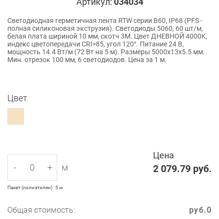
Артикул:
034034
Светодиодная герметичная лента RTW серии B60, IP68 (PFS -
полная силиконовая экструзия). Светодиоды 5060, 60 шт/м,
белая плата шириной 10 мм, скотч 3M. Цвет ДНЕВНОЙ 4000K,
индекс цветопередачи CRI>85, угол 120°. Питание 24 В,
мощность 14.4 Вт/м (72 Вт на 5 м). Размеры 5000x13x5.5 мм.
Мин. отрезок 100 мм, 6 светодиодов. Цена за 1 м.
Цвет
Цена
-
+
м
2 079.79
руб.
Пакет (полиэтилен) : 5 м
Общая стоимость:
руб.
0