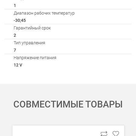
1
Диапазон рабочих температур
-30;45
Гарантийный срок
2
Тип управления
7
Напряжение питания
12 V
Способы оплаты
АКСЕССУАРЫ
СОВМЕСТИМЫЕ ТОВАРЫ
Онлайн оплата банковской картой
Загрузка товаров
Вы можете оплатить покупку на сайте банковской картой Visa,
Оплата при получении