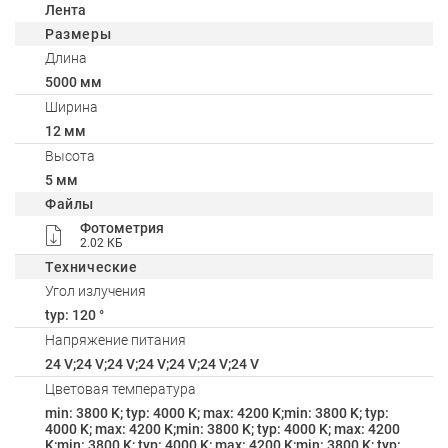
Лента
Размеры
Длина
5000 мм
Ширина
12 мм
Высота
5 мм
Файлы
Фотометрия
2.02 КБ
Технические
Угол излучения
typ: 120 °
Напряжение питания
24 V;24 V;24 V;24 V;24 V;24 V;24 V
Цветовая температура
min: 3800 K; typ: 4000 K; max: 4200 K;min: 3800 K; typ:
4000 K; max: 4200 K;min: 3800 K; typ: 4000 K; max: 4200
K;min: 3800 K; typ: 4000 K; max: 4200 K;min: 3800 K; typ: