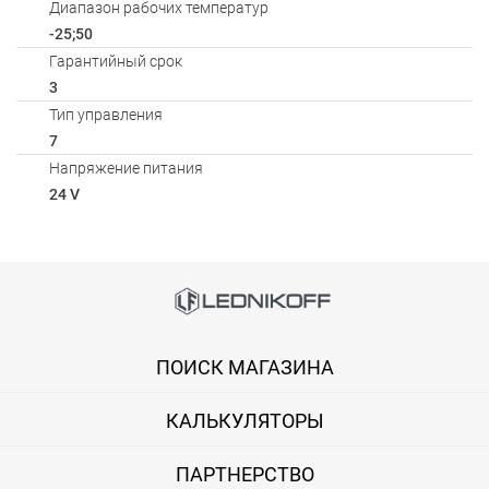
Диапазон рабочих температур
-25;50
Гарантийный срок
3
Тип управления
7
Напряжение питания
24 V
Способы оплаты
Онлайн оплата банковской картой
ПОИСК МАГАЗИНА
Вы можете оплатить покупку на сайте банковской картой Visa,
КАЛЬКУЛЯТОРЫ
Оплата при получении
Вы можете оплатить заказ непосредственно при получении б
ПАРТНЕРСТВО