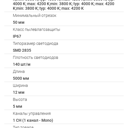
4000 K; max: 4200 K;min: 3800 K; typ: 4000 K; max: 4200
K;min: 3800 K; typ: 4000 K; max: 4200 K
Минимальный отрезок
50 мм
Класс пылевлагозащиты
IP67
Типоразмер светодиода
SMD 2835
Плотность светодиодов
140 шт/м
Длина
5000 мм
Ширина
12 мм
Высота
5 мм
Каналы управления
1 CH (1 канал - Mono)
Тип товара