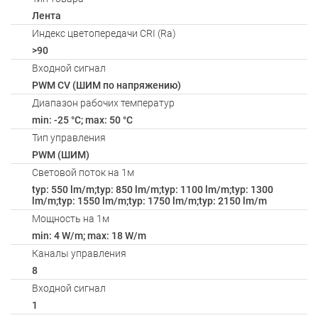
Лента
Индекс цветопередачи CRI (Ra)
>90
Входной сигнал
PWM СV (ШИМ по напряжению)
Диапазон рабочих температур
min: -25 °C; max: 50 °C
Тип управления
PWM (ШИМ)
Световой поток на 1м
typ: 550 lm/m;typ: 850 lm/m;typ: 1100 lm/m;typ: 1300
lm/m;typ: 1550 lm/m;typ: 1750 lm/m;typ: 2150 lm/m
Мощность на 1м
min: 4 W/m; max: 18 W/m
Каналы управления
8
Входной сигнал
1