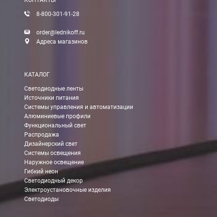
КОНТАКТЫ
8-800-301-91-28
Доставка:
order@lednikoff.ru
Адреса магазинов
Самовывоз
КАТАЛОГ
Вы можете самостоятельно забрать заказ в одном из наших
м
Светодиодные ленты
Источники питания
В Москве (внутри МКАД)
Системы управления и автоматизации
Алюминиевые профили
БЕСПЛАТНАЯ доставка при сумме заказа от 7000 руб.
Функциональный свет
При заказе менее 7000 руб. стоимость доставки 750 руб.
Распродажа
Дизайнерский свет
Системы освещения
В Москве и МО (за МКАД)
Наружное освещение
Гибкий неон
При заказе от 7000 руб. стоимость доставки равна 30 руб. з
Светодиодный декор
Электроустановочные изделия
При заказе менее 7000 руб. стоимость доставки 750 руб. + 30
Светодиоды