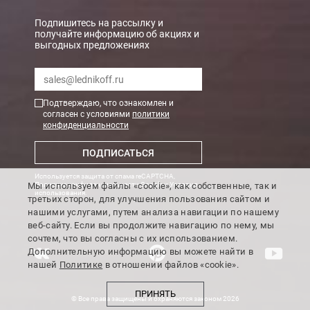
В Санкт-Петербурге
БЕСПЛАТНАЯ доставка при сумме заказа от 7000 руб.
Подпишитесь на рассылку и
получайте информацию об акциях и
При заказе менее 7000 руб. стоимость доставки рассчитывает
выгодных предложениях
Boxberry
Мы можем доставить ваши заказы сервисом компании Boxberr
Подтверждаю, что ознакомлен и
согласен с условиями
политики
конфиденциальности
Транспортные компании
ПОДПИСАТЬСЯ
Мы можем отправить ваш заказ транспортной компанией в др
Используется защита от спама reCAPTCHA,
Доставка до ТК от 7000 руб. БЕСПЛАТНО.
Мы используем файлы «cookie», как собственные, так и
Политика конфиденциальности Google
и
Условия
использования
.
третьих сторон, для улучшения пользования сайтом и
При заказе менее 7000 руб. стоимость доставки до ТК 750 руб
нашими услугами, путем анализа навигации по нашему
веб-сайту. Если вы продолжите навигацию по нему, мы
Стоимость доставки ТК до Вашего пункта назначения Вы мож
сочтем, что вы согласны с их использованием.
Подробнее об
оплате и доставке
Дополнительную информацию вы можете найти в
нашей
Политике
в отношении файлов «cookie».
ПРИНЯТЬ
© Все права защищены и охраняются законом 2026