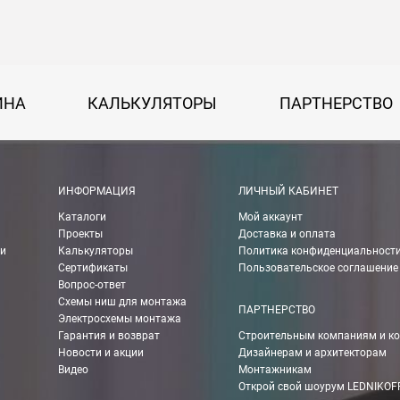
на 30 руб. за каждый км от МКАД.
50 руб. + 30 руб. за каждый км от МКАД.
ИНА
КАЛЬКУЛЯТОРЫ
ПАРТНЕРСТВО
 руб.
рассчитывается индивидуально, согласно габаритам и весу груза.
ИНФОРМАЦИЯ
ЛИЧНЫЙ КАБИНЕТ
Каталоги
Мой аккаунт
Проекты
Доставка и оплата
ии
Калькуляторы
Политика конфиденциальност
ании Boxberry. При оформлении заказа выберете «Доставка Boxbe
Сертификаты
Пользовательское соглашение
Вопрос-ответ
Схемы ниш для монтажа
ПАРТНЕРСТВО
Электросхемы монтажа
Гарантия и возврат
Строительным компаниям и к
мпанией в другие города России.
Новости и акции
Дизайнерам и архитекторам
Видео
Монтажникам
Открой свой шоурум LEDNIKOF
о ТК 750 руб.