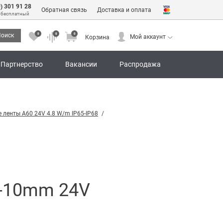
0) 301 91 28
Обратная связь
Доставка и оплата
 бесплатный
0
0
0
оиск
Мой аккаунт
Корзина
0
0
0
Мой аккаунт
Корзина
Партнерство
Вакансии
Распродажа
 ленты А60 24V 4.8 W/m IP65-IP68
0-10mm 24V