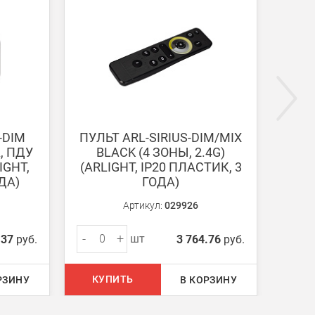
ги поступают на наш счет в течении 3-5 дней.
-DIM
ПУЛЬТ ARL-SIRIUS-DIM/MIX
ДИМ
A, ПДУ
BLACK (4 ЗОНЫ, 2.4G)
SET 
IGHT,
(ARLIGHT, IP20 ПЛАСТИК, 3
ДА)
ГОДА)
Артикул:
029926
-
+
-
шт
.37
руб.
3 764.76
руб.
КУПИТЬ
КУ
РЗИНУ
В КОРЗИНУ