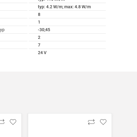
typ: 4.2 W/m; max: 4.8 W/m
8
1
ур
-30;45
2
7
24 V