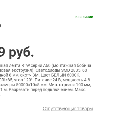
в наличии
)
9
руб.
ная лента RTW серии A60 (монтажная бобина
коновая экструзия). Светодиоды SMD 2835, 60
иной 8 мм, скотч 3M. Цвет БЕЛЫЙ 6000K,
RI>85, угол 120°. Питание 24 В, мощность 4.8
 Размеры 50000x10x5 мм. Мин. отрезок 100 мм,
 1 м. Разрезать перед подключением. Макс.
.
Сопутствующие товары