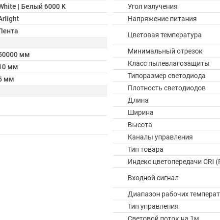
White | Белый 6000 K
Угол излучения
Arlight
Напряжение питания
Лента
Цветовая температура
Минимальный отрезок
50000 мм
Класс пылевлагозащиты
10 мм
Типоразмер светодиода
5 мм
Плотность светодиодов
Длина
Ширина
Высота
Каналы управления
Тип товара
Индекс цветопередачи CRI (
Входной сигнал
Диапазон рабочих температ
Тип управления
Световой поток на 1м