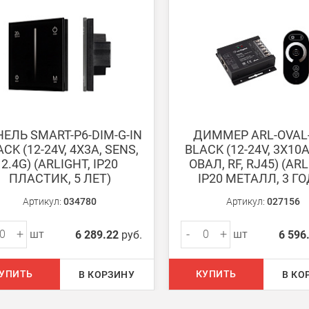
ько для Москвы, Московской области и Санкт-Петербурга.
ету в любом удобном Вам банке.
енеджер для уточнения даты доставки. Обратите внимание, что день
ЕЛЬ SMART-P6-DIM-G-IN
ДИММЕР ARL-OVAL
CK (12-24V, 4X3A, SENS,
BLACK (12-24V, 3X10
2.4G) (ARLIGHT, IP20
ОВАЛ, RF, RJ45) (ARL
ПЛАСТИК, 5 ЛЕТ)
IP20 МЕТАЛЛ, 3 ГО
Артикул:
034780
Артикул:
027156
ом из наших
магазинов
+
-
+
шт
шт
6 289.22
руб.
6 596
 руб.
УПИТЬ
КУПИТЬ
В КОРЗИНУ
В КО
750 руб.