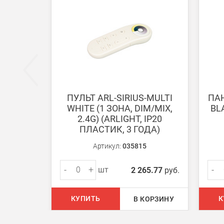
ВНИМАНИЕ! Оплата при получении возможна тол
Безналичная оплата по счету
Вы можете оплатить заказ по выставленному сч
После получения оплаты счета с Вами свяжется м
ПУЛЬТ ARL-SIRIUS-MULTI
ПАН
WHITE (1 ЗОНА, DIM/MIX,
BLA
Доставка:
2.4G) (ARLIGHT, IP20
ПЛАСТИК, 3 ГОДА)
Самовывоз
Артикул:
035815
Вы можете самостоятельно забрать заказ в одн
-
+
-
шт
2 265.77
руб.
В Москве (внутри МКАД)
БЕСПЛАТНАЯ доставка при сумме заказа от 7000
КУПИТЬ
К
В КОРЗИНУ
При заказе менее 7000 руб. стоимость доставки 