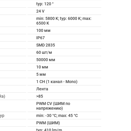
typ: 120 °
24 V
min: 5800 K; typ: 6000 K; max:
6500 K
100 мм
IP67
SMD 2835
60 шт/м
50000 мм
10 мм
5 мм
1 CH (1 канал - Mono)
Лента
Ra)
>85
PWM СV (ШИМ по
напряжению)
ур
min: -30 °C; max: 45 °C
PWM (ШИМ)
typ: 410 lm/m