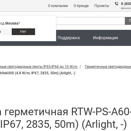
8 (80
О компании
О бренде
Проекты
звонок
П
род
Москва
?
Адреса магазинов
8 (800) 301 91 28
а
Нет
ны
Калькуляторы
Поддержка
Информация
ные светодиодные ленты IP65-IP68 до 10 W/m
Герметичные светодиодные
000 (4.8 W/m, IP67, 2835, 50m) (Arlight, -)
а герметичная RTW-PS-A6
P67, 2835, 50m) (Arlight, -)