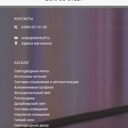
Вы можете оплатить заказ по выставленному счету в любом 
После получения оплаты счета с Вами свяжется менеджер для 
КОНТАКТЫ
8-800-301-91-28
Доставка:
order@lednikoff.ru
Адреса магазинов
Самовывоз
КАТАЛОГ
Вы можете самостоятельно забрать заказ в одном из наших
м
Светодиодные ленты
Источники питания
В Москве (внутри МКАД)
Системы управления и автоматизации
Алюминиевые профили
БЕСПЛАТНАЯ доставка при сумме заказа от 7000 руб.
Функциональный свет
При заказе менее 7000 руб. стоимость доставки 750 руб.
Распродажа
Дизайнерский свет
Системы освещения
В Москве и МО (за МКАД)
Наружное освещение
Гибкий неон
При заказе от 7000 руб. стоимость доставки равна 30 руб. з
Светодиодный декор