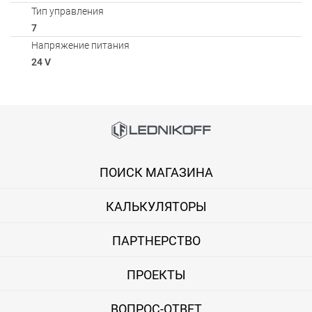
Тип управления
7
Напряжение питания
24 V
Способы оплаты
Онлайн оплата банковской картой
ПОИСК МАГАЗИНА
Вы можете оплатить покупку на сайте банковской картой Visa,
КАЛЬКУЛЯТОРЫ
Оплата при получении
Вы можете оплатить заказ непосредственно при получении б
ПАРТНЕРСТВО
ВНИМАНИЕ! Оплата при получении возможна только для Моск
ПРОЕКТЫ
Безналичная оплата по счету
ВОПРОС-ОТВЕТ