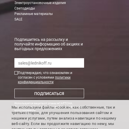
Электроустановочные изделия
При заказе менее 7000 руб. стоимость доставки 750 руб. + 30
Светодиоды
Рекламные материалы
В Санкт-Петербурге
SALE
БЕСПЛАТНАЯ доставка при сумме заказа от 7000 руб.
При заказе менее 7000 руб. стоимость доставки рассчитывает
Подпишитесь на рассылку и
получайте информацию об акциях и
выгодных предложениях
Boxberry
Мы можем доставить ваши заказы сервисом компании Boxberr
Подтверждаю, что ознакомлен и
Транспортные компании
согласен с условиями
политики
конфиденциальности
Мы можем отправить ваш заказ транспортной компанией в др
ПОДПИСАТЬСЯ
Доставка до ТК от 7000 руб. БЕСПЛАТНО.
Используется защита от спама reCAPTCHA,
При заказе менее 7000 руб. стоимость доставки до ТК 750 руб
Мы используем файлы «cookie», как собственные, так и
Политика конфиденциальности Google
и
Условия
использования
.
третьих сторон, для улучшения пользования сайтом и
Стоимость доставки ТК до Вашего пункта назначения Вы мож
нашими услугами, путем анализа навигации по нашему
Подробнее об
оплате и доставке
веб-сайту. Если вы продолжите навигацию по нему, мы