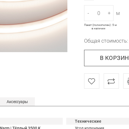
-
+
м
Пакет (полиэтилен) : 5 м
в наличии
Общая стоимость
В КОРЗИ
Аксессуары
Технические
Warm | Тёплый 3500 K
Угол излучения