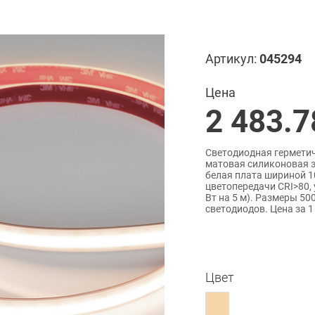
Артикул:
045294
Цена
2 483.7
Светодиодная герметичн
матовая силиконовая э
белая плата шириной 1
цветопередачи CRI>80, 
Вт на 5 м). Размеры 50
светодиодов. Цена за 1
Цвет