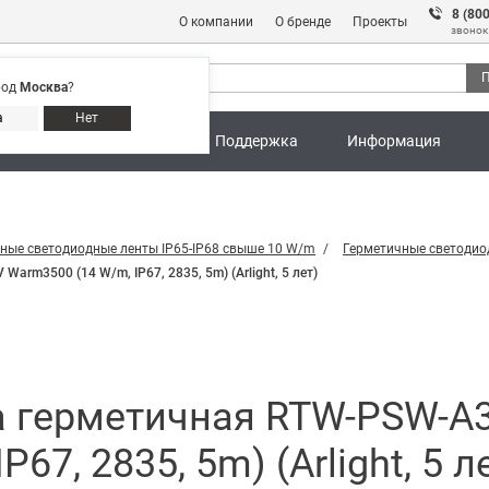
8 (80
О компании
О бренде
Проекты
звонок
П
род
Москва
?
Адреса магазинов
8 (800) 301 91 28
а
Нет
ны
Калькуляторы
Поддержка
Информация
ные светодиодные ленты IP65-IP68 свыше 10 W/m
Герметичные светодио
rm3500 (14 W/m, IP67, 2835, 5m) (Arlight, 5 лет)
а герметичная RTW-PSW-A
67, 2835, 5m) (Arlight, 5 л