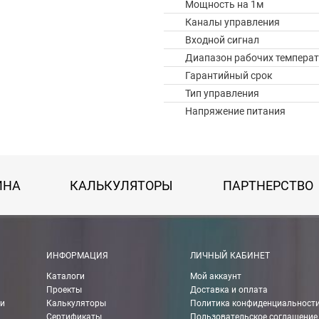
Мощность на 1м
Каналы управления
Входной сигнал
Диапазон рабочих температ
Гарантийный срок
Тип управления
Напряжение питания
ИНА
КАЛЬКУЛЯТОРЫ
ПАРТНЕРСТВО
 картой Visa, Mastercard, МИР.
ИНФОРМАЦИЯ
ЛИЧНЫЙ КАБИНЕТ
Каталоги
Мой аккаунт
 получении банковской картой или наличными.
Проекты
Доставка и оплата
ии
Калькуляторы
Политика конфиденциальност
ько для Москвы, Московской области и Санкт-Петербурга.
Сертификаты
Пользовательское соглашение