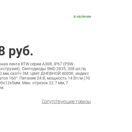
в наличии
8
руб.
ая лента RTW серии A308, IP67 (PSW -
кструзия). Светодиоды SMD 2835, 308 шт/м,
0 мм, скотч 3M. Цвет ДНЕВНОЙ 4000K, индекс
угол 160°. Питание 24 В, мощность 14 Вт/м (70
00x12x5мм. Мин. отрезок 22.7 мм, 7
 м.
Сопутствующие товары