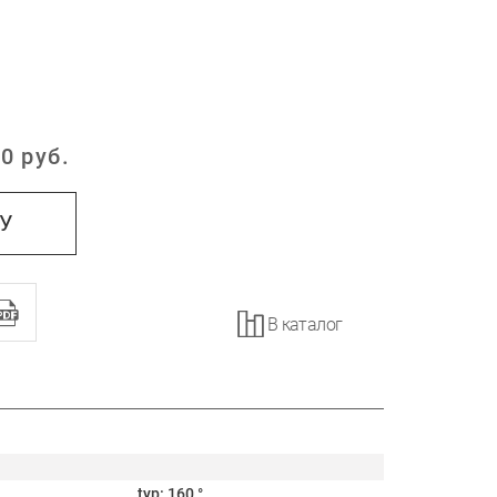
0
руб.
:
НУ
В каталог
typ: 160 °