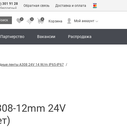
0) 301 91 28
Обратная связь
Доставка и оплата
 бесплатный
0
0
0
оиск
Мой аккаунт
Корзина
0
0
0
Мой аккаунт
Корзина
Партнерство
Вакансии
Распродажа
дные ленты A308 24V 14 W/m IP65-IP67
308-12mm 24V
ет)