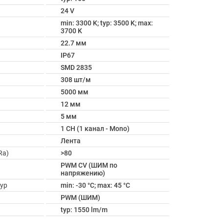
24 V
min: 3300 K; typ: 3500 K; max:
3700 K
22.7 мм
IP67
SMD 2835
308 шт/м
5000 мм
12 мм
5 мм
1 CH (1 канал - Mono)
Лента
Ra)
>80
PWM СV (ШИМ по
напряжению)
ур
min: -30 °C; max: 45 °C
PWM (ШИМ)
typ: 1550 lm/m