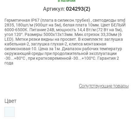
в наличии
Артикул:
024293(2)
Герметичная IP67 (плата в силикон.трубке) , светодиоды smd
2835, 180шт/м (900шт на 5м), белая плата 10мм. Цвет БЕЛЫЙ
6000-6500K. Питание 24В, мощность 14,4 Вт/м (72 Вт на 5м),
угол 120°. Размеры 5000х13х13мм. Мин.отрезок 33,33мм (6
LED). Метки резки видны на просвет. В комплекте: заглушка
кабельная-2, заглушка глухая-2, клипса монтажная
силиконовая-10. Цена за 1м. Диапазон рабочих температур
окружающей среды при продолжительной эксплуатации
-30...+80°С , при кратковременной -30...+100°С. Гарантия 2
года
Сопутствующие товары
Цвет