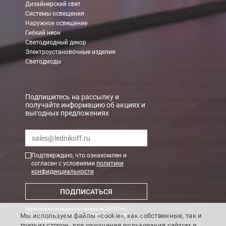
Дизайнерский свет
Системы освещения
Наружное освещение
Гибкий неон
Светодиодный декор
Электроустановочные изделия
Светодиоды
Подпишитесь на рассылку и
получайте информацию об акциях и
выгодных предложениях
Подтверждаю, что ознакомлен и
согласен с условиями
политики
конфиденциальности
ПОДПИСАТЬСЯ
Используется защита от спама reCAPTCHA,
Мы используем файлы «cookie», как собственные, так и
Политика конфиденциальности Google
и
Условия
использования
.
третьих сторон, для улучшения пользования сайтом и