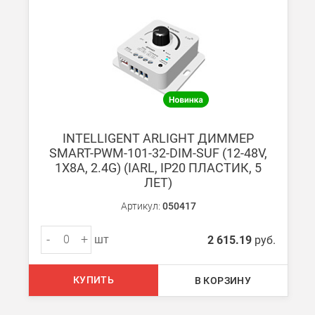
При заказе менее 7000 руб. стоимость доставки 750 руб. + 30
В Санкт-Петербурге
БЕСПЛАТНАЯ доставка при сумме заказа от 7000 руб.
При заказе менее 7000 руб. стоимость доставки рассчитывает
Boxberry
INTELLIGENT ARLIGHT ДИММЕР
Мы можем доставить ваши заказы сервисом компании Boxberr
SMART-PWM-101-32-DIM-SUF (12-48V,
1X8A, 2.4G) (IARL, IP20 ПЛАСТИК, 5
ЛЕТ)
Транспортные компании
Мы можем отправить ваш заказ транспортной компанией в др
Артикул:
050417
Доставка до ТК от 7000 руб. БЕСПЛАТНО.
-
+
шт
2 615.19
руб.
При заказе менее 7000 руб. стоимость доставки до ТК 750 руб
Стоимость доставки ТК до Вашего пункта назначения Вы мож
КУПИТЬ
В КОРЗИНУ
Подробнее об
оплате и доставке