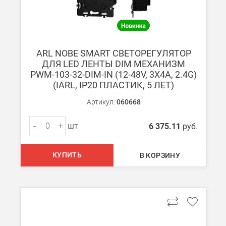
После получения оплаты счета с Вами свяжется менеджер для 
ARL NOBE SMART СВЕТОРЕГУЛЯТОР
ДЛЯ LED ЛЕНТЫ DIM МЕХАНИЗМ
Доставка:
PWM-103-32-DIM-IN (12-48V, 3Х4A, 2.4G)
(IARL, IP20 ПЛАСТИК, 5 ЛЕТ)
Самовывоз
Артикул:
060668
Вы можете самостоятельно забрать заказ в одном из наших
м
-
+
шт
6 375.11
руб.
В Москве (внутри МКАД)
БЕСПЛАТНАЯ доставка при сумме заказа от 7000 руб.
КУПИТЬ
В КОРЗИНУ
При заказе менее 7000 руб. стоимость доставки 750 руб.
В Москве и МО (за МКАД)
При заказе от 7000 руб. стоимость доставки равна 30 руб. з