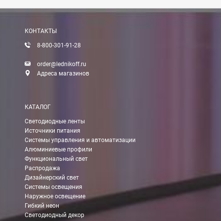
Вы можете оплатить заказ по выставленному счету в любом 
После получения оплаты счета с Вами свяжется менеджер для 
КОНТАКТЫ
8-800-301-91-28
Доставка:
order@lednikoff.ru
Адреса магазинов
Самовывоз
КАТАЛОГ
Вы можете самостоятельно забрать заказ в одном из наших
м
Светодиодные ленты
Источники питания
В Москве (внутри МКАД)
Системы управления и автоматизации
Алюминиевые профили
БЕСПЛАТНАЯ доставка при сумме заказа от 7000 руб.
Функциональный свет
При заказе менее 7000 руб. стоимость доставки 750 руб.
Распродажа
Дизайнерский свет
Системы освещения
В Москве и МО (за МКАД)
Наружное освещение
Гибкий неон
При заказе от 7000 руб. стоимость доставки равна 30 руб. з
Светодиодный декор