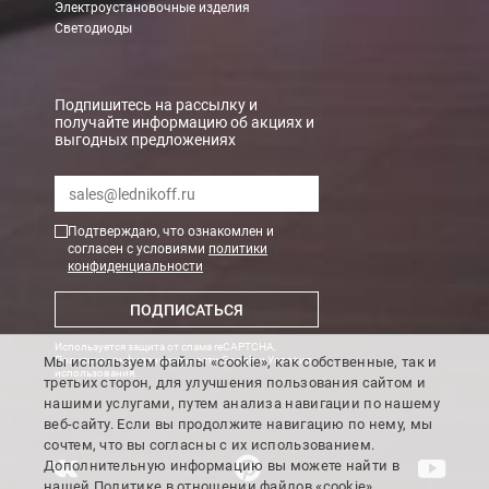
Электроустановочные изделия
При заказе менее 7000 руб. стоимость доставки 750 руб. + 30
Светодиоды
В Санкт-Петербурге
БЕСПЛАТНАЯ доставка при сумме заказа от 7000 руб.
Подпишитесь на рассылку и
получайте информацию об акциях и
При заказе менее 7000 руб. стоимость доставки рассчитывает
выгодных предложениях
Boxberry
Мы можем доставить ваши заказы сервисом компании Boxberr
Подтверждаю, что ознакомлен и
согласен с условиями
политики
конфиденциальности
Транспортные компании
ПОДПИСАТЬСЯ
Мы можем отправить ваш заказ транспортной компанией в др
Используется защита от спама reCAPTCHA,
Доставка до ТК от 7000 руб. БЕСПЛАТНО.
Мы используем файлы «cookie», как собственные, так и
Политика конфиденциальности Google
и
Условия
использования
.
третьих сторон, для улучшения пользования сайтом и
При заказе менее 7000 руб. стоимость доставки до ТК 750 руб
нашими услугами, путем анализа навигации по нашему
веб-сайту. Если вы продолжите навигацию по нему, мы
Стоимость доставки ТК до Вашего пункта назначения Вы мож
сочтем, что вы согласны с их использованием.
Подробнее об
оплате и доставке
Дополнительную информацию вы можете найти в
нашей
Политике
в отношении файлов «cookie».