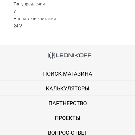
Тип управления
7
Напряжение питания
24 V
Способы оплаты
Онлайн оплата банковской картой
ПОИСК МАГАЗИНА
Вы можете оплатить покупку на сайте банковской картой Visa,
КАЛЬКУЛЯТОРЫ
Оплата при получении
Вы можете оплатить заказ непосредственно при получении б
ПАРТНЕРСТВО
ВНИМАНИЕ! Оплата при получении возможна только для Моск
ПРОЕКТЫ
Безналичная оплата по счету
ВОПРОС-ОТВЕТ