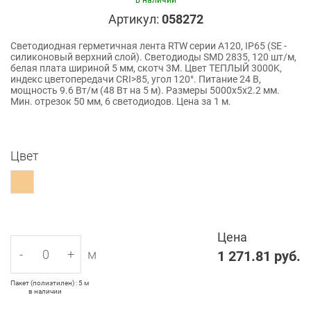
в наличии
Артикул:
058272
Светодиодная герметичная лента RTW серии A120, IP65 (SE -
силиконовый верхний слой). Светодиоды SMD 2835, 120 шт/м,
белая плата шириной 5 мм, скотч 3M. Цвет ТЕПЛЫЙ 3000K,
индекс цветопередачи CRI>85, угол 120°. Питание 24 В,
мощность 9.6 Вт/м (48 Вт на 5 м). Размеры 5000x5x2.2 мм.
Мин. отрезок 50 мм, 6 светодиодов. Цена за 1 м.
Цвет
Цена
-
+
м
1 271.81
руб.
Пакет (полиэтилен) : 5 м
в наличии