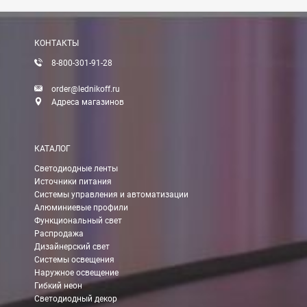
Вы можете оплатить заказ по выставленному счету в любом 
После получения оплаты счета с Вами свяжется менеджер для 
КОНТАКТЫ
8-800-301-91-28
Доставка:
order@lednikoff.ru
Адреса магазинов
Самовывоз
КАТАЛОГ
Вы можете самостоятельно забрать заказ в одном из наших
м
Светодиодные ленты
Источники питания
В Москве (внутри МКАД)
Системы управления и автоматизации
Алюминиевые профили
БЕСПЛАТНАЯ доставка при сумме заказа от 7000 руб.
Функциональный свет
При заказе менее 7000 руб. стоимость доставки 750 руб.
Распродажа
Дизайнерский свет
Системы освещения
В Москве и МО (за МКАД)
Наружное освещение
Гибкий неон
При заказе от 7000 руб. стоимость доставки равна 30 руб. з
Светодиодный декор