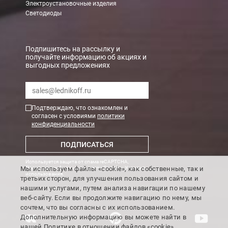
Электроустановочные изделия
При заказе менее 7000 руб. стоимость доставки 750 руб. + 30
Светодиоды
В Санкт-Петербурге
БЕСПЛАТНАЯ доставка при сумме заказа от 7000 руб.
Подпишитесь на рассылку и
получайте информацию об акциях и
При заказе менее 7000 руб. стоимость доставки рассчитывает
выгодных предложениях
Boxberry
Мы можем доставить ваши заказы сервисом компании Boxberr
Подтверждаю, что ознакомлен и
согласен с условиями
политики
конфиденциальности
Транспортные компании
ПОДПИСАТЬСЯ
Мы можем отправить ваш заказ транспортной компанией в др
Используется защита от спама reCAPTCHA,
Доставка до ТК от 7000 руб. БЕСПЛАТНО.
Мы используем файлы «cookie», как собственные, так и
Политика конфиденциальности Google
и
Условия
использования
.
третьих сторон, для улучшения пользования сайтом и
При заказе менее 7000 руб. стоимость доставки до ТК 750 руб
нашими услугами, путем анализа навигации по нашему
веб-сайту. Если вы продолжите навигацию по нему, мы
Стоимость доставки ТК до Вашего пункта назначения Вы мож
сочтем, что вы согласны с их использованием.
Подробнее об
оплате и доставке
Дополнительную информацию вы можете найти в
нашей
Политике
в отношении файлов «cookie».