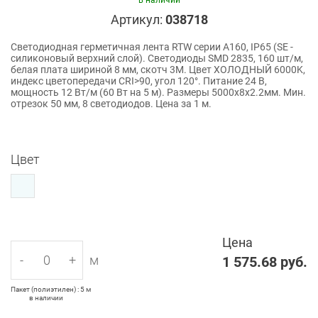
в наличии
Артикул:
038718
Светодиодная герметичная лента RTW серии A160, IP65 (SE -
силиконовый верхний слой). Светодиоды SMD 2835, 160 шт/м,
белая плата шириной 8 мм, скотч 3M. Цвет ХОЛОДНЫЙ 6000K,
индекс цветопередачи CRI>90, угол 120°. Питание 24 В,
мощность 12 Вт/м (60 Вт на 5 м). Размеры 5000x8x2.2мм. Мин.
отрезок 50 мм, 8 светодиодов. Цена за 1 м.
Цвет
Цена
-
+
м
1 575.68
руб.
Пакет (полиэтилен) : 5 м
в наличии