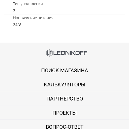
Тип управления
7
Напряжение питания
24 V
Способы оплаты
Онлайн оплата банковской картой
ПОИСК МАГАЗИНА
Вы можете оплатить покупку на сайте банковской картой Visa,
КАЛЬКУЛЯТОРЫ
Оплата при получении
Вы можете оплатить заказ непосредственно при получении б
ПАРТНЕРСТВО
ВНИМАНИЕ! Оплата при получении возможна только для Моск
ПРОЕКТЫ
Безналичная оплата по счету
ВОПРОС-ОТВЕТ