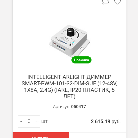
При заказе от 7000 руб. стоимость доставки равна 30 руб. з
При заказе менее 7000 руб. стоимость доставки 750 руб. + 30
В Санкт-Петербурге
БЕСПЛАТНАЯ доставка при сумме заказа от 7000 руб.
При заказе менее 7000 руб. стоимость доставки рассчитывает
Boxberry
INTELLIGENT ARLIGHT ДИММЕР
Мы можем доставить ваши заказы сервисом компании Boxberr
SMART-PWM-101-32-DIM-SUF (12-48V,
1X8A, 2.4G) (IARL, IP20 ПЛАСТИК, 5
ЛЕТ)
Транспортные компании
Мы можем отправить ваш заказ транспортной компанией в др
Артикул:
050417
Доставка до ТК от 7000 руб. БЕСПЛАТНО.
-
+
шт
2 615.19
руб.
При заказе менее 7000 руб. стоимость доставки до ТК 750 руб
Стоимость доставки ТК до Вашего пункта назначения Вы мож