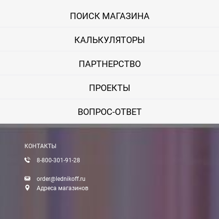
Онлайн оплата банковской картой
ПОИСК МАГАЗИНА
Вы можете оплатить покупку на сайте банковской картой Visa,
КАЛЬКУЛЯТОРЫ
Оплата при получении
Вы можете оплатить заказ непосредственно при получении б
ПАРТНЕРСТВО
ВНИМАНИЕ! Оплата при получении возможна только для Моск
ПРОЕКТЫ
Безналичная оплата по счету
ВОПРОС-ОТВЕТ
Вы можете оплатить заказ по выставленному счету в любом 
После получения оплаты счета с Вами свяжется менеджер для 
КОНТАКТЫ
8-800-301-91-28
Доставка:
order@lednikoff.ru
Адреса магазинов
Самовывоз