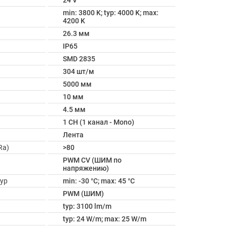
24 V
min: 3800 K; typ: 4000 K; max:
4200 K
26.3 мм
IP65
SMD 2835
304 шт/м
5000 мм
10 мм
4.5 мм
1 CH (1 канал - Mono)
Лента
Ra)
>80
PWM СV (ШИМ по
напряжению)
ур
min: -30 °C; max: 45 °C
PWM (ШИМ)
typ: 3100 lm/m
typ: 24 W/m; max: 25 W/m