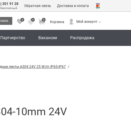
0) 301 91 28
Обратная связь
Доставка и оплата
 бесплатный
0
0
0
оиск
Мой аккаунт
Корзина
0
0
0
Мой аккаунт
Корзина
Партнерство
Вакансии
Распродажа
дные ленты A304 24V 25 W/m IP65-IP67
304-10mm 24V
)