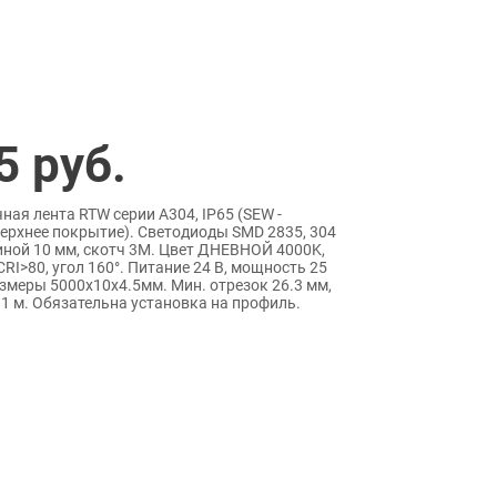
5
руб.
ая лента RTW серии A304, IP65 (SEW -
ерхнее покрытие). Светодиоды SMD 2835, 304
иной 10 мм, скотч 3M. Цвет ДНЕВНОЙ 4000K,
RI>80, угол 160°. Питание 24 В, мощность 25
Размеры 5000x10x4.5мм. Мин. отрезок 26.3 мм,
 1 м. Обязательна установка на профиль.