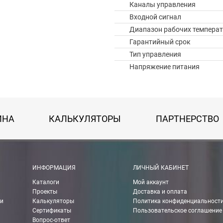
Каналы управления
Входной сигнал
Диапазон рабочих температ
Гарантийный срок
Тип управления
Напряжение питания
ИНА
КАЛЬКУЛЯТОРЫ
ПАРТНЕРСТВО
 картой Visa, Mastercard, МИР.
ИНФОРМАЦИЯ
ЛИЧНЫЙ КАБИНЕТ
Каталоги
Мой аккаунт
 получении банковской картой или наличными.
Проекты
Доставка и оплата
ии
Калькуляторы
Политика конфиденциальност
ько для Москвы, Московской области и Санкт-Петербурга.
Сертификаты
Пользовательское соглашение
Вопрос-ответ