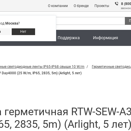
8 (80
О компании
О бренде
Проекты
звонок
П
род
Москва
?
Адреса магазинов
8 (800) 301 91 28
а
Нет
ны
Калькуляторы
Поддержка
Информация
ные светодиодные ленты IP65-IP68 свыше 10 W/m
Герметичные светодио
4000 (25 W/m, IP65, 2835, 5m) (Arlight, 5 лет)
а герметичная RTW-SEW-A
, 2835, 5m) (Arlight, 5 лет