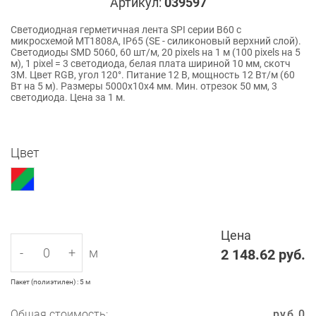
Артикул:
039597
Светодиодная герметичная лента SPI серии B60 с
микросхемой MT1808A, IP65 (SE - силиконовый верхний слой).
Светодиоды SMD 5060, 60 шт/м, 20 pixels на 1 м (100 pixels на 5
м), 1 pixel = 3 светодиода, белая плата шириной 10 мм, скотч
3М. Цвет RGB, угол 120°. Питание 12 В, мощность 12 Вт/м (60
Вт на 5 м). Размеры 5000x10x4 мм. Мин. отрезок 50 мм, 3
светодиода. Цена за 1 м.
Цвет
Цена
-
+
м
2 148.62
руб.
Пакет (полиэтилен) : 5 м
Общая стоимость:
руб.
0