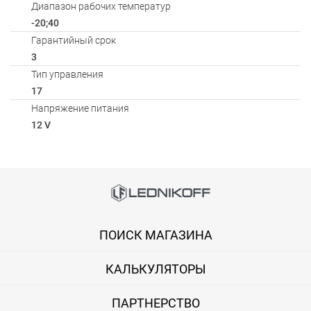
Диапазон рабочих температур
-20;40
Гарантийный срок
3
Тип управления
17
Напряжение питания
12 V
Способы оплаты
Онлайн оплата банковской картой
ПОИСК МАГАЗИНА
Вы можете оплатить покупку на сайте банковской картой Visa,
КАЛЬКУЛЯТОРЫ
Оплата при получении
Вы можете оплатить заказ непосредственно при получении б
ПАРТНЕРСТВО