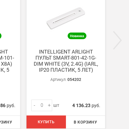
ги поступают на наш счет в течении 3-5 дней.
GHT
INTELLIGENT ARLIGHT
ПУЛ
-101-
ПУЛЬТ SMART-801-42-1G-
WHI
1X8A)
DIM WHITE (3V, 2.4G) (IARL,
2
К, 5
IP20 ПЛАСТИК, 5 ЛЕТ)
Артикул:
054202
-
+
-
шт
.86
руб.
4 136.23
руб.
КУПИТЬ
КУ
РЗИНУ
В КОРЗИНУ