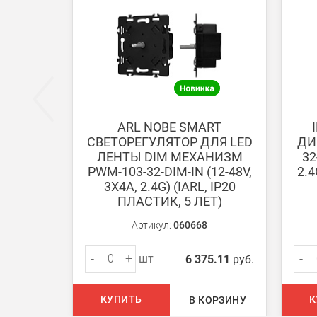
Безналичная оплата по счету
Вы можете оплатить заказ по выставленному сч
После получения оплаты счета с Вами свяжется м
ARL NOBE SMART
СВЕТОРЕГУЛЯТОР ДЛЯ LED
ДИ
Доставка:
ЛЕНТЫ DIM МЕХАНИЗМ
32
PWM-103-32-DIM-IN (12-48V,
2.4
3Х4A, 2.4G) (IARL, IP20
Самовывоз
ПЛАСТИК, 5 ЛЕТ)
Вы можете самостоятельно забрать заказ в одн
Артикул:
060668
В Москве (внутри МКАД)
-
+
-
шт
6 375.11
руб.
БЕСПЛАТНАЯ доставка при сумме заказа от 7000
При заказе менее 7000 руб. стоимость доставки 
КУПИТЬ
К
В КОРЗИНУ