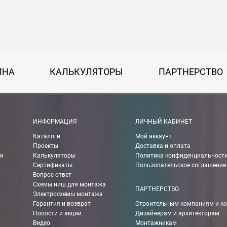
на 30 руб. за каждый км от МКАД.
50 руб. + 30 руб. за каждый км от МКАД.
ИНА
КАЛЬКУЛЯТОРЫ
ПАРТНЕРСТВО
 руб.
рассчитывается индивидуально, согласно габаритам и весу груза.
ИНФОРМАЦИЯ
ЛИЧНЫЙ КАБИНЕТ
Каталоги
Мой аккаунт
ании Boxberry. При оформлении заказа выберете «Доставка Boxbe
Проекты
Доставка и оплата
ии
Калькуляторы
Политика конфиденциальност
Сертификаты
Пользовательское соглашение
Вопрос-ответ
Схемы ниш для монтажа
мпанией в другие города России.
ПАРТНЕРСТВО
Электросхемы монтажа
Гарантия и возврат
Строительным компаниям и к
Новости и акции
Дизайнерам и архитекторам
о ТК 750 руб.
Видео
Монтажникам