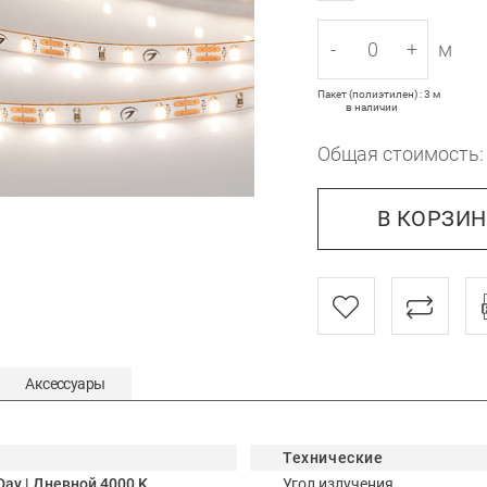
-
+
м
Пакет (полиэтилен) : 3 м
в наличии
Общая стоимость
В КОРЗИ
Аксессуары
Технические
Day | Дневной 4000 K
Угол излучения