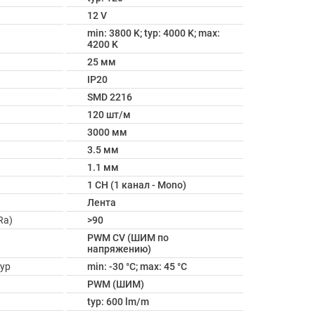
12 V
min: 3800 K; typ: 4000 K; max:
4200 K
25 мм
IP20
SMD 2216
120 шт/м
3000 мм
3.5 мм
1.1 мм
1 CH (1 канал - Mono)
Лента
Ra)
>90
PWM СV (ШИМ по
напряжению)
ур
min: -30 °C; max: 45 °C
PWM (ШИМ)
typ: 600 lm/m