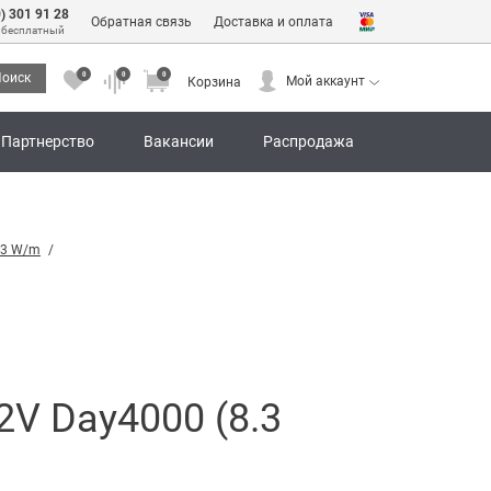
0) 301 91 28
Обратная связь
Доставка и оплата
 бесплатный
0
0
0
оиск
Мой аккаунт
Корзина
0
0
0
Мой аккаунт
Корзина
Партнерство
Вакансии
Распродажа
.3 W/m
V Day4000 (8.3