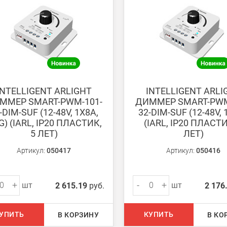
ету в любом удобном Вам банке.
енеджер для уточнения даты доставки. Обратите внимание, что день
INTELLIGENT ARLIGHT
INTELLIGENT ARLI
ММЕР SMART-PWM-101-
ДИММЕР SMART-PWM
-DIM-SUF (12-48V, 1X8A,
32-DIM-SUF (12-48V, 
G) (IARL, IP20 ПЛАСТИК,
(IARL, IP20 ПЛАСТИ
5 ЛЕТ)
ЛЕТ)
ом из наших
магазинов
Артикул:
050417
Артикул:
050416
+
-
+
шт
шт
2 615.19
руб.
2 176
 руб.
750 руб.
УПИТЬ
КУПИТЬ
В КОРЗИНУ
В КО