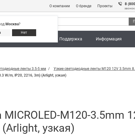
8 (80
О компании
О бренде
Проекты
звонок
П
род
Москва
?
Адреса магазинов
8 (800) 301 91 28
а
Нет
ны
Калькуляторы
Поддержка
Информация
етодиодные ленты 3.5-5 мм
Узкие светодиодные ленты M120 12V 3.5mm 8
W/m, IP20, 2216, 3m) (Arlight, узкая)
 MICROLED-M120-3.5mm 12
(Arlight, узкая)