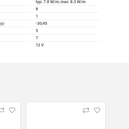
typ: 7.8 W/m; max: 8.3 W/m
8
1
ур
-30;45
5
7
12 V