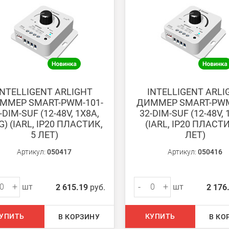
ету в любом удобном Вам банке.
енеджер для уточнения даты доставки. Обратите внимание, что день
INTELLIGENT ARLIGHT
INTELLIGENT ARLI
ММЕР SMART-PWM-101-
ДИММЕР SMART-PWM
-DIM-SUF (12-48V, 1X8A,
32-DIM-SUF (12-48V, 
G) (IARL, IP20 ПЛАСТИК,
(IARL, IP20 ПЛАСТИ
5 ЛЕТ)
ЛЕТ)
ом из наших
магазинов
Артикул:
050417
Артикул:
050416
+
-
+
шт
шт
2 615.19
руб.
2 176
 руб.
750 руб.
УПИТЬ
КУПИТЬ
В КОРЗИНУ
В КО