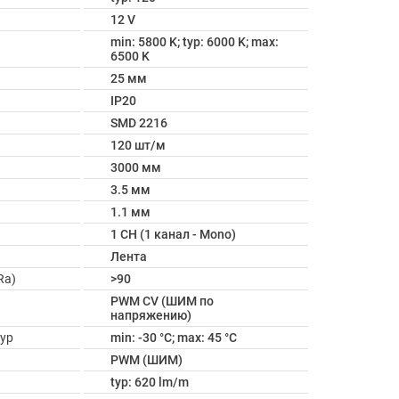
12 V
min: 5800 K; typ: 6000 K; max:
6500 K
25 мм
IP20
SMD 2216
120 шт/м
3000 мм
3.5 мм
1.1 мм
1 CH (1 канал - Mono)
Лента
Ra)
>90
PWM СV (ШИМ по
напряжению)
ур
min: -30 °C; max: 45 °C
PWM (ШИМ)
typ: 620 lm/m