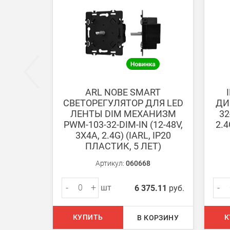
Безналичная оплата по счету
Вы можете оплатить заказ по выставленному сч
После получения оплаты счета с Вами свяжется м
ARL NOBE SMART
СВЕТОРЕГУЛЯТОР ДЛЯ LED
ДИ
Доставка:
ЛЕНТЫ DIM МЕХАНИЗМ
32
PWM-103-32-DIM-IN (12-48V,
2.4
3Х4A, 2.4G) (IARL, IP20
Самовывоз
ПЛАСТИК, 5 ЛЕТ)
Вы можете самостоятельно забрать заказ в одн
Артикул:
060668
В Москве (внутри МКАД)
-
+
-
шт
6 375.11
руб.
БЕСПЛАТНАЯ доставка при сумме заказа от 7000
При заказе менее 7000 руб. стоимость доставки 
КУПИТЬ
К
В КОРЗИНУ