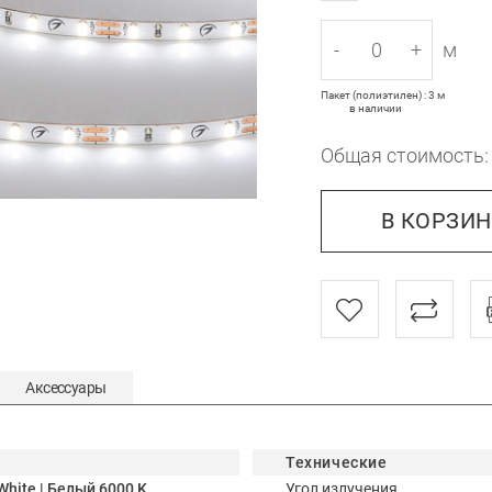
-
+
м
Пакет (полиэтилен) : 3 м
в наличии
Общая стоимость
В КОРЗИ
Аксессуары
Технические
White | Белый 6000 K
Угол излучения