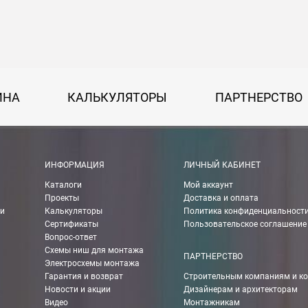
на 30 руб. за каждый км от МКАД.
50 руб. + 30 руб. за каждый км от МКАД.
ИНА
КАЛЬКУЛЯТОРЫ
ПАРТНЕРСТВО
 руб.
рассчитывается индивидуально, согласно габаритам и весу груза.
ИНФОРМАЦИЯ
ЛИЧНЫЙ КАБИНЕТ
Каталоги
Мой аккаунт
ании Boxberry. При оформлении заказа выберете «Доставка Boxbe
Проекты
Доставка и оплата
ии
Калькуляторы
Политика конфиденциальност
Сертификаты
Пользовательское соглашение
Вопрос-ответ
Схемы ниш для монтажа
мпанией в другие города России.
ПАРТНЕРСТВО
Электросхемы монтажа
Гарантия и возврат
Строительным компаниям и к
Новости и акции
Дизайнерам и архитекторам
о ТК 750 руб.
Видео
Монтажникам