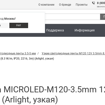
8 (80
О компании
О бренде
Проекты
звонок
П
род
Москва
?
Адреса магазинов
8 (800) 301 91 28
а
Нет
ны
Калькуляторы
Поддержка
Информация
етодиодные ленты 3.5-5 мм
Узкие светодиодные ленты M120 12V 3.5mm 8
 W/m, IP20, 2216, 3m) (Arlight, узкая)
 MICROLED-M120-3.5mm 12
(Arlight, узкая)