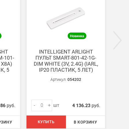
ги поступают на наш счет в течении 3-5 дней.
GHT
INTELLIGENT ARLIGHT
ПУЛ
-101-
ПУЛЬТ SMART-801-42-1G-
WHI
1X8A)
DIM WHITE (3V, 2.4G) (IARL,
2
К, 5
IP20 ПЛАСТИК, 5 ЛЕТ)
Артикул:
054202
-
+
-
шт
.86
руб.
4 136.23
руб.
КУПИТЬ
КУ
РЗИНУ
В КОРЗИНУ