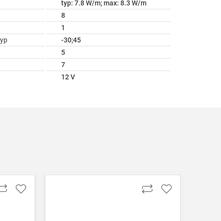
typ: 7.8 W/m; max: 8.3 W/m
8
1
ур
-30;45
5
7
12 V