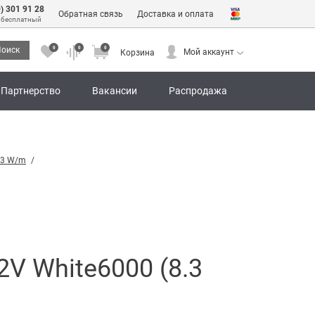
0) 301 91 28
Обратная связь
Доставка и оплата
 бесплатный
0
0
0
оиск
Мой аккаунт
Корзина
0
0
0
Мой аккаунт
Корзина
Партнерство
Вакансии
Распродажа
.3 W/m
V White6000 (8.3