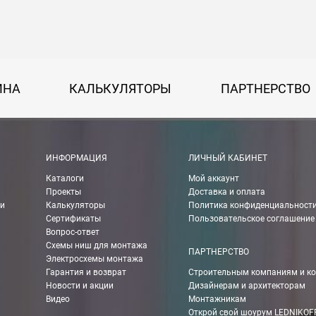
на 30 руб. за каждый км от МКАД.
50 руб. + 30 руб. за каждый км от МКАД.
ИНА
КАЛЬКУЛЯТОРЫ
ПАРТНЕРСТВО
 руб.
рассчитывается индивидуально, согласно габаритам и весу груза.
ИНФОРМАЦИЯ
ЛИЧНЫЙ КАБИНЕТ
Каталоги
Мой аккаунт
ании Boxberry. При оформлении заказа выберете «Доставка Boxbe
Проекты
Доставка и оплата
ии
Калькуляторы
Политика конфиденциальност
Сертификаты
Пользовательское соглашение
Вопрос-ответ
Схемы ниш для монтажа
мпанией в другие города России.
ПАРТНЕРСТВО
Электросхемы монтажа
Гарантия и возврат
Строительным компаниям и к
Новости и акции
Дизайнерам и архитекторам
о ТК 750 руб.
Видео
Монтажникам
Открой свой шоурум LEDNIKOF
чения Вы можете рассчитать с помощью калькулятора ТК на их сай