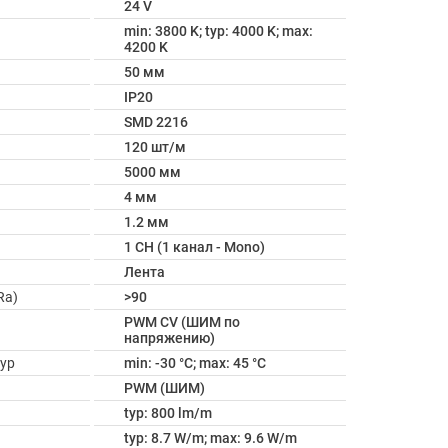
24 V
min: 3800 K; typ: 4000 K; max:
4200 K
50 мм
IP20
SMD 2216
120 шт/м
5000 мм
4 мм
1.2 мм
1 CH (1 канал - Mono)
Лента
Ra)
>90
PWM СV (ШИМ по
напряжению)
ур
min: -30 °C; max: 45 °C
PWM (ШИМ)
typ: 800 lm/m
typ: 8.7 W/m; max: 9.6 W/m