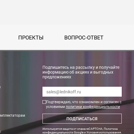
ПРОЕКТЫ
ВОПРОС-ОТВЕТ
Подпишитесь на рассылку и получайте
информацию об акциях и выгодных
предложениях
rry»
и
Подтверждаю, что ознакомлен и согласен с
условиями
политики конфиденциальности
омплектаторам
ПОДПИСАТЬСЯ
Используется защита от спама reCAPTCHA,
Политика
F
конфиденциальности Google
и
Условия использования
.
тах. Необходимые данные по весу и размеру оборудования Вам пр