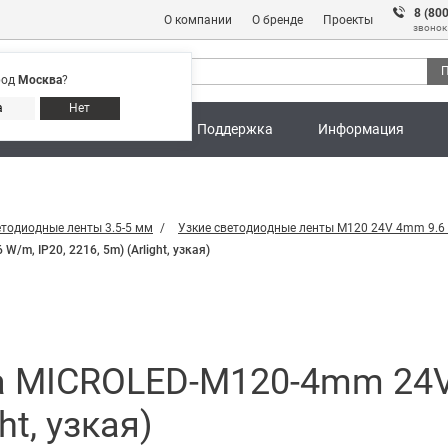
8 (80
О компании
О бренде
Проекты
звонок
П
род
Москва
?
Адреса магазинов
8 (800) 301 91 28
а
Нет
ны
Калькуляторы
Поддержка
Информация
етодиодные ленты 3.5-5 мм
Узкие светодиодные ленты M120 24V 4mm 9.
m, IP20, 2216, 5m) (Arlight, узкая)
а MICROLED-M120-4mm 24V 
ht, узкая)