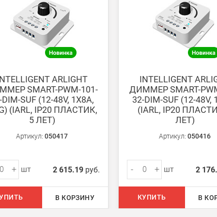
ету в любом удобном Вам банке.
енеджер для уточнения даты доставки. Обратите внимание, что день
INTELLIGENT ARLIGHT
INTELLIGENT ARLI
ММЕР SMART-PWM-101-
ДИММЕР SMART-PWM
-DIM-SUF (12-48V, 1X8A,
32-DIM-SUF (12-48V, 
G) (IARL, IP20 ПЛАСТИК,
(IARL, IP20 ПЛАСТИ
5 ЛЕТ)
ЛЕТ)
ом из наших
магазинов
Артикул:
050417
Артикул:
050416
+
-
+
шт
шт
2 615.19
руб.
2 176
 руб.
750 руб.
УПИТЬ
КУПИТЬ
В КОРЗИНУ
В КО