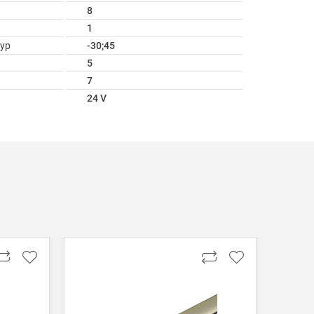
8
1
ур
-30;45
5
7
24 V