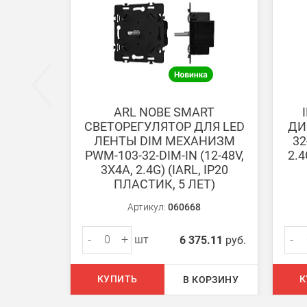
Безналичная оплата по счету
Вы можете оплатить заказ по выставленному сч
После получения оплаты счета с Вами свяжется м
ARL NOBE SMART
СВЕТОРЕГУЛЯТОР ДЛЯ LED
ДИ
Доставка:
ЛЕНТЫ DIM МЕХАНИЗМ
32
PWM-103-32-DIM-IN (12-48V,
2.4
3Х4A, 2.4G) (IARL, IP20
Самовывоз
ПЛАСТИК, 5 ЛЕТ)
Вы можете самостоятельно забрать заказ в одн
Артикул:
060668
В Москве (внутри МКАД)
-
+
-
шт
6 375.11
руб.
БЕСПЛАТНАЯ доставка при сумме заказа от 7000
При заказе менее 7000 руб. стоимость доставки 
КУПИТЬ
К
В КОРЗИНУ