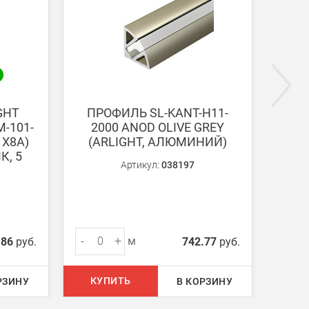
ги поступают на наш счет в течении 3-5 дней.
GHT
ПРОФИЛЬ SL-KANT-H11-
ПРО
-101-
2000 ANOD OLIVE GREY
F14-
1X8A)
(ARLIGHT, АЛЮМИНИЙ)
(A
К, 5
Артикул:
038197
-
+
-
м
.86
руб.
742.77
руб.
КУПИТЬ
КУ
РЗИНУ
В КОРЗИНУ