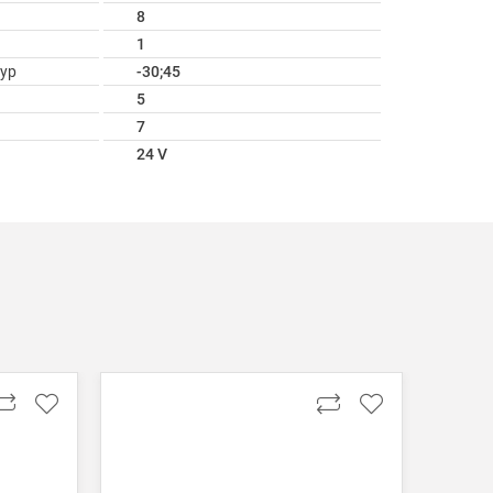
8
1
ур
-30;45
5
7
24 V