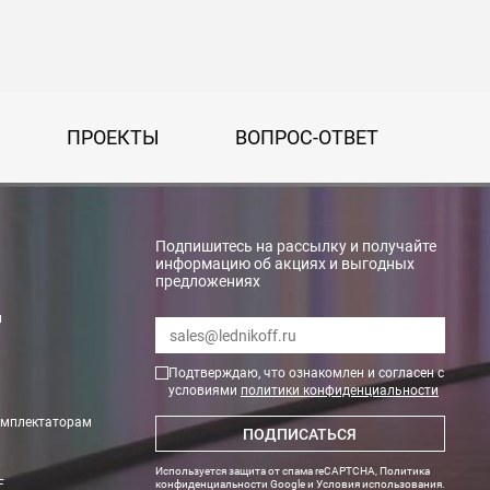
ПРОЕКТЫ
ВОПРОС-ОТВЕТ
Подпишитесь на рассылку и получайте
информацию об акциях и выгодных
предложениях
rry»
и
Подтверждаю, что ознакомлен и согласен с
условиями
политики конфиденциальности
омплектаторам
ПОДПИСАТЬСЯ
Используется защита от спама reCAPTCHA,
Политика
F
конфиденциальности Google
и
Условия использования
.
тах. Необходимые данные по весу и размеру оборудования Вам пр