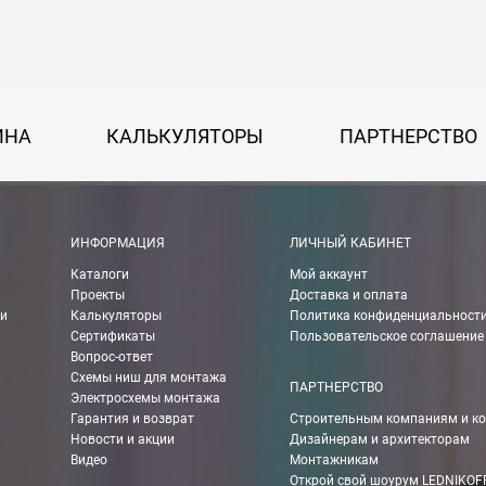
на 30 руб. за каждый км от МКАД.
50 руб. + 30 руб. за каждый км от МКАД.
ИНА
КАЛЬКУЛЯТОРЫ
ПАРТНЕРСТВО
 руб.
рассчитывается индивидуально, согласно габаритам и весу груза.
ИНФОРМАЦИЯ
ЛИЧНЫЙ КАБИНЕТ
Каталоги
Мой аккаунт
ании Boxberry. При оформлении заказа выберете «Доставка Boxbe
Проекты
Доставка и оплата
ии
Калькуляторы
Политика конфиденциальност
Сертификаты
Пользовательское соглашение
Вопрос-ответ
Схемы ниш для монтажа
мпанией в другие города России.
ПАРТНЕРСТВО
Электросхемы монтажа
Гарантия и возврат
Строительным компаниям и к
Новости и акции
Дизайнерам и архитекторам
о ТК 750 руб.
Видео
Монтажникам
Открой свой шоурум LEDNIKOF
чения Вы можете рассчитать с помощью калькулятора ТК на их сай