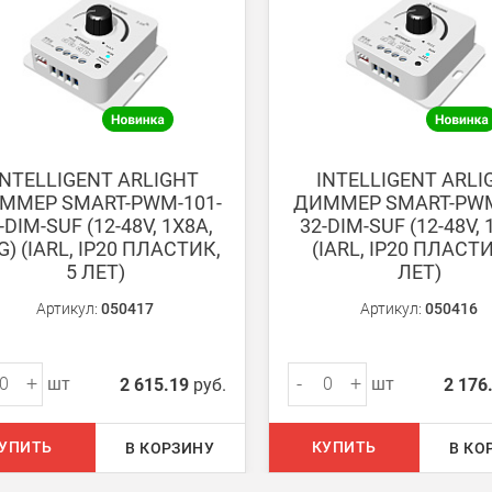
ету в любом удобном Вам банке.
енеджер для уточнения даты доставки. Обратите внимание, что день
INTELLIGENT ARLIGHT
INTELLIGENT ARLI
ММЕР SMART-PWM-101-
ДИММЕР SMART-PWM
-DIM-SUF (12-48V, 1X8A,
32-DIM-SUF (12-48V, 
G) (IARL, IP20 ПЛАСТИК,
(IARL, IP20 ПЛАСТИ
5 ЛЕТ)
ЛЕТ)
ом из наших
магазинов
Артикул:
050417
Артикул:
050416
+
-
+
шт
шт
2 615.19
руб.
2 176
 руб.
750 руб.
УПИТЬ
КУПИТЬ
В КОРЗИНУ
В КО