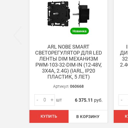
Безналичная оплата по счету
Вы можете оплатить заказ по выставленному сч
После получения оплаты счета с Вами свяжется м
ARL NOBE SMART
СВЕТОРЕГУЛЯТОР ДЛЯ LED
ДИ
Доставка:
ЛЕНТЫ DIM МЕХАНИЗМ
32
PWM-103-32-DIM-IN (12-48V,
2.4
3Х4A, 2.4G) (IARL, IP20
Самовывоз
ПЛАСТИК, 5 ЛЕТ)
Вы можете самостоятельно забрать заказ в одн
Артикул:
060668
В Москве (внутри МКАД)
-
+
-
шт
6 375.11
руб.
БЕСПЛАТНАЯ доставка при сумме заказа от 7000
При заказе менее 7000 руб. стоимость доставки 
КУПИТЬ
К
В КОРЗИНУ