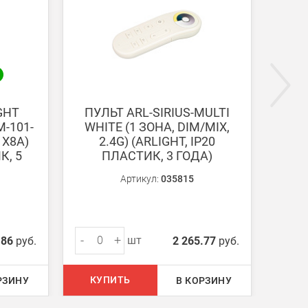
ги поступают на наш счет в течении 3-5 дней.
GHT
ПУЛЬТ ARL-SIRIUS-MULTI
ПАНЕ
-101-
WHITE (1 ЗОНА, DIM/MIX,
BLAC
1X8A)
2.4G) (ARLIGHT, IP20
2
К, 5
ПЛАСТИК, 3 ГОДА)
Артикул:
035815
-
+
-
шт
.86
руб.
2 265.77
руб.
КУПИТЬ
КУ
РЗИНУ
В КОРЗИНУ