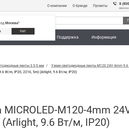
8 (80
О компании
О бренде
Проекты
звонок
П
род
Москва
?
Адреса магазинов
8 (800) 301 91 28
а
Нет
ны
Калькуляторы
Поддержка
Информация
етодиодные ленты 3.5-5 мм
Узкие светодиодные ленты M120 24V 4mm 9.
m, IP20, 2216, 5m) (Arlight, 9.6 Вт/м, IP20)
а MICROLED-M120-4mm 24V
(Arlight, 9.6 Вт/м, IP20)