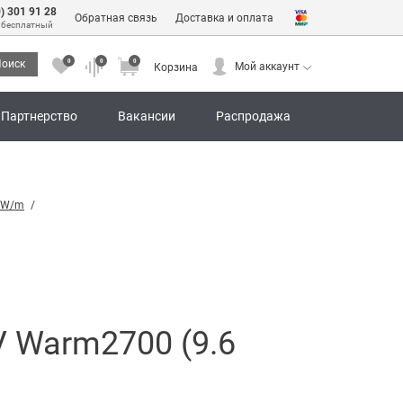
0) 301 91 28
Обратная связь
Доставка и оплата
 бесплатный
0
0
0
оиск
Мой аккаунт
Корзина
0
0
0
Мой аккаунт
Корзина
Партнерство
Вакансии
Распродажа
6 W/m
 Warm2700 (9.6