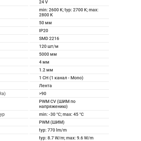
24 V
min: 2600 K; typ: 2700 K; max:
2800 K
50 мм
IP20
SMD 2216
120 шт/м
5000 мм
4 мм
1.2 мм
1 CH (1 канал - Mono)
Лента
Ra)
>90
PWM СV (ШИМ по
напряжению)
ур
min: -30 °C; max: 45 °C
PWM (ШИМ)
typ: 770 lm/m
typ: 8.7 W/m; max: 9.6 W/m