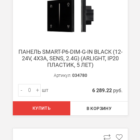
В Санкт-Петербурге
БЕСПЛАТНАЯ доставка при сумме заказа от 7000 руб.
При заказе менее 7000 руб. стоимость доставки рассчитывает
ПАНЕЛЬ SMART-P6-DIM-G-IN BLACK (12-
Boxberry
24V, 4X3A, SENS, 2.4G) (ARLIGHT, IP20
Мы можем доставить ваши заказы сервисом компании Boxberr
ПЛАСТИК, 5 ЛЕТ)
Артикул:
034780
Транспортные компании
Мы можем отправить ваш заказ транспортной компанией в др
-
+
шт
6 289.22
руб.
Доставка до ТК от 7000 руб. БЕСПЛАТНО.
При заказе менее 7000 руб. стоимость доставки до ТК 750 руб
КУПИТЬ
В КОРЗИНУ
Стоимость доставки ТК до Вашего пункта назначения Вы мож
Подробнее об
оплате и доставке