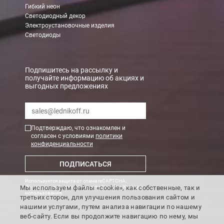
Гибкий неон
Светодиодный декор
Электроустановочные изделия
Светодиоды
Подпишитесь на рассылку и
получайте информацию об акциях и
выгодных предложениях
Подтверждаю, что ознакомлен и
согласен с условиями
политики
конфиденциальности
ПОДПИСАТЬСЯ
Используется защита от спама reCAPTCHA,
Мы используем файлы «cookie», как собственные, так и
Политика конфиденциальности Google
и
Условия
использования
.
третьих сторон, для улучшения пользования сайтом и
нашими услугами, путем анализа навигации по нашему
веб-сайту. Если вы продолжите навигацию по нему, мы