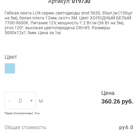
Артикул:
019730
Гибкая лента LUX-серии, светодиоды smd 5630, 30шт/м (150шт
на 5м), белая плата 12мм, скотч 3М. Цвет ХОЛОДНЫЙ БЕЛЫЙ
7700-9600К. Питание 12V, мощность 7.2 Вт/м (36 Вт на 5м),
угол 120°, высокая цветопередача CRI>85. Размеры
5000х12х1.5мм. Цена за 1м.
Цвет
Цена
-
+
м
360.26
руб.
Пакет (полиэтилен) : 5 м
Общая стоимость:
руб.
0