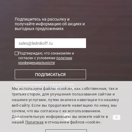
БЕСПЛАТНАЯ доставка при сумме заказа от 7000 руб.
При заказе менее 7000 руб. стоимость доставки рассчитывает
Подпишитесь на рассылку и
получайте информацию об акциях и
выгодных предложениях
Boxberry
Мы можем доставить ваши заказы сервисом компании Boxberr
Подтверждаю, что ознакомлен и
Транспортные компании
согласен с условиями
политики
конфиденциальности
Мы можем отправить ваш заказ транспортной компанией в др
ПОДПИСАТЬСЯ
Доставка до ТК от 7000 руб. БЕСПЛАТНО.
Используется защита от спама reCAPTCHA,
При заказе менее 7000 руб. стоимость доставки до ТК 750 руб
Мы используем файлы «cookie», как собственные, так и
Политика конфиденциальности Google
и
Условия
использования
.
третьих сторон, для улучшения пользования сайтом и
Стоимость доставки ТК до Вашего пункта назначения Вы мож
нашими услугами, путем анализа навигации по нашему
Подробнее об
оплате и доставке
веб-сайту. Если вы продолжите навигацию по нему, мы
сочтем, что вы согласны с их использованием.
Дополнительную информацию вы можете найти в
нашей
Политике
в отношении файлов «cookie».