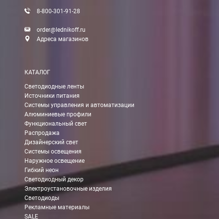
8-800-301-91-28
Доставка:
order@lednikoff.ru
Адреса магазинов
Самовывоз
КАТАЛОГ
Вы можете самостоятельно забрать заказ в одном из наших
м
Светодиодные ленты
Источники питания
В Москве (внутри МКАД)
Системы управления и автоматизации
Алюминиевые профили
БЕСПЛАТНАЯ доставка при сумме заказа от 7000 руб.
Функциональный свет
При заказе менее 7000 руб. стоимость доставки 750 руб.
Распродажа
Дизайнерский свет
Системы освещения
В Москве и МО (за МКАД)
Наружное освещение
Гибкий неон
При заказе от 7000 руб. стоимость доставки равна 30 руб. з
Светодиодный декор
Электроустановочные изделия
При заказе менее 7000 руб. стоимость доставки 750 руб. + 30
Светодиоды
Рекламные материалы
В Санкт-Петербурге
SALE