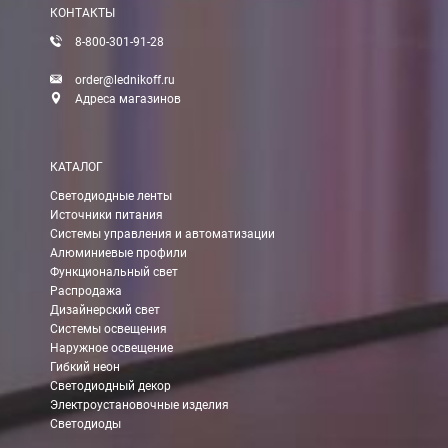
КОНТАКТЫ
8-800-301-91-28
Доставка:
order@lednikoff.ru
Адреса магазинов
Самовывоз
КАТАЛОГ
Вы можете самостоятельно забрать заказ в одном из наших
м
Светодиодные ленты
Источники питания
В Москве (внутри МКАД)
Системы управления и автоматизации
Алюминиевые профили
БЕСПЛАТНАЯ доставка при сумме заказа от 7000 руб.
Функциональный свет
При заказе менее 7000 руб. стоимость доставки 750 руб.
Распродажа
Дизайнерский свет
Системы освещения
В Москве и МО (за МКАД)
Наружное освещение
Гибкий неон
При заказе от 7000 руб. стоимость доставки равна 30 руб. з
Светодиодный декор
Электроустановочные изделия
При заказе менее 7000 руб. стоимость доставки 750 руб. + 30
Светодиоды