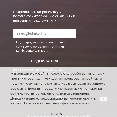
В Санкт-Петербурге
БЕСПЛАТНАЯ доставка при сумме заказа от 7000 руб.
Подпишитесь на рассылку и
получайте информацию об акциях и
При заказе менее 7000 руб. стоимость доставки рассчитывает
выгодных предложениях
Boxberry
Мы можем доставить ваши заказы сервисом компании Boxberr
Подтверждаю, что ознакомлен и
согласен с условиями
политики
конфиденциальности
Транспортные компании
ПОДПИСАТЬСЯ
Мы можем отправить ваш заказ транспортной компанией в др
Используется защита от спама reCAPTCHA,
Доставка до ТК от 7000 руб. БЕСПЛАТНО.
Мы используем файлы «cookie», как собственные, так и
Политика конфиденциальности Google
и
Условия
использования
.
третьих сторон, для улучшения пользования сайтом и
При заказе менее 7000 руб. стоимость доставки до ТК 750 руб
нашими услугами, путем анализа навигации по нашему
веб-сайту. Если вы продолжите навигацию по нему, мы
Стоимость доставки ТК до Вашего пункта назначения Вы мож
сочтем, что вы согласны с их использованием.
Подробнее об
оплате и доставке
Дополнительную информацию вы можете найти в
нашей
Политике
в отношении файлов «cookie».
ПРИНЯТЬ
© Все права защищены и охраняются законом 2026