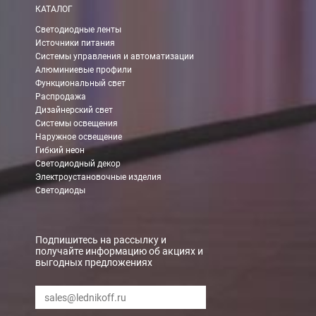
КАТАЛОГ
Вы можете самостоятельно забрать заказ в одном из наших
м
Светодиодные ленты
Источники питания
В Москве (внутри МКАД)
Системы управления и автоматизации
Алюминиевые профили
БЕСПЛАТНАЯ доставка при сумме заказа от 7000 руб.
Функциональный свет
При заказе менее 7000 руб. стоимость доставки 750 руб.
Распродажа
Дизайнерский свет
Системы освещения
В Москве и МО (за МКАД)
Наружное освещение
Гибкий неон
При заказе от 7000 руб. стоимость доставки равна 30 руб. з
Светодиодный декор
Электроустановочные изделия
При заказе менее 7000 руб. стоимость доставки 750 руб. + 30
Светодиоды
В Санкт-Петербурге
БЕСПЛАТНАЯ доставка при сумме заказа от 7000 руб.
Подпишитесь на рассылку и
получайте информацию об акциях и
При заказе менее 7000 руб. стоимость доставки рассчитывает
выгодных предложениях
Boxberry