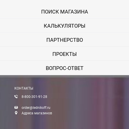
Онлайн оплата банковской картой
ПОИСК МАГАЗИНА
Вы можете оплатить покупку на сайте банковской картой Visa,
КАЛЬКУЛЯТОРЫ
Оплата при получении
Вы можете оплатить заказ непосредственно при получении б
ПАРТНЕРСТВО
ВНИМАНИЕ! Оплата при получении возможна только для Моск
ПРОЕКТЫ
Безналичная оплата по счету
ВОПРОС-ОТВЕТ
Вы можете оплатить заказ по выставленному счету в любом 
После получения оплаты счета с Вами свяжется менеджер для 
КОНТАКТЫ
8-800-301-91-28
Доставка:
order@lednikoff.ru
Адреса магазинов
Самовывоз