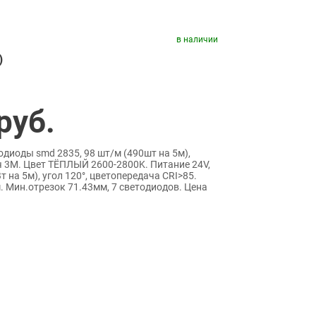
в наличии
)
руб.
одиоды smd 2835, 98 шт/м (490шт на 5м),
ч 3М. Цвет ТЁПЛЫЙ 2600-2800K. Питание 24V,
 на 5м), угол 120°, цветопередача CRI>85.
 Мин.отрезок 71.43мм, 7 светодиодов. Цена