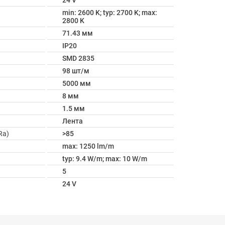
24 V
min: 2600 K; typ: 2700 K; max:
2800 K
71.43 мм
IP20
SMD 2835
98 шт/м
5000 мм
8 мм
1.5 мм
Лента
Ra)
>85
max: 1250 lm/m
typ: 9.4 W/m; max: 10 W/m
5
24 V