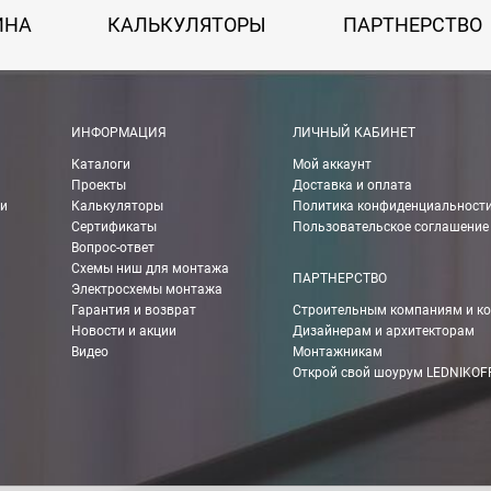
ИНА
КАЛЬКУЛЯТОРЫ
ПАРТНЕРСТВО
 картой Visa, Mastercard, МИР.
ИНФОРМАЦИЯ
ЛИЧНЫЙ КАБИНЕТ
Каталоги
Мой аккаунт
 получении банковской картой или наличными.
Проекты
Доставка и оплата
ии
Калькуляторы
Политика конфиденциальност
ько для Москвы, Московской области и Санкт-Петербурга.
Сертификаты
Пользовательское соглашение
Вопрос-ответ
Схемы ниш для монтажа
ПАРТНЕРСТВО
Электросхемы монтажа
ету в любом удобном Вам банке.
Гарантия и возврат
Строительным компаниям и к
Новости и акции
Дизайнерам и архитекторам
енеджер для уточнения даты доставки. Обратите внимание, что день
Видео
Монтажникам
Открой свой шоурум LEDNIKOF