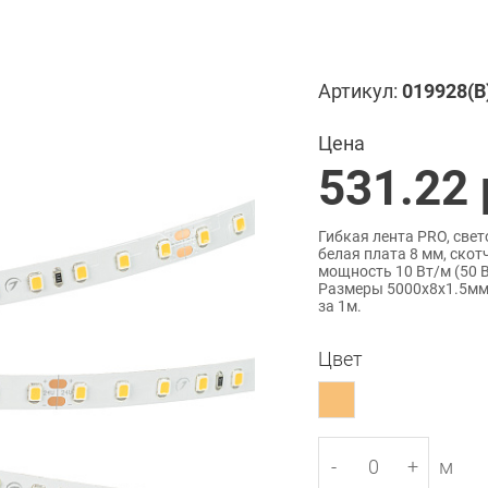
Артикул:
019928(B
Цена
531.22
Гибкая лента PRO, свет
белая плата 8 мм, скот
мощность 10 Вт/м (50 Вт
Размеры 5000х8x1.5мм.
за 1м.
Цвет
-
+
м