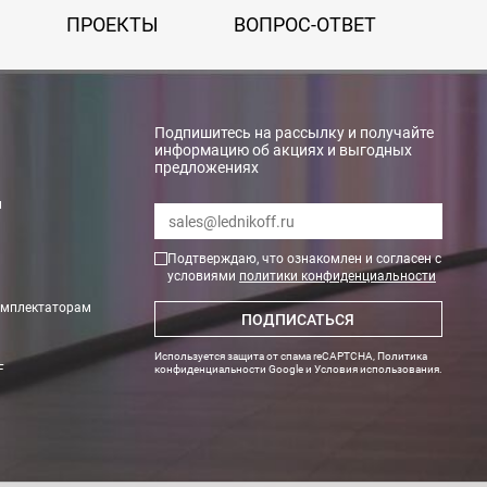
ПРОЕКТЫ
ВОПРОС-ОТВЕТ
Подпишитесь на рассылку и получайте
информацию об акциях и выгодных
предложениях
и
Подтверждаю, что ознакомлен и согласен с
условиями
политики конфиденциальности
омплектаторам
ПОДПИСАТЬСЯ
ги поступают на наш счет в течении 3-5 дней.
Используется защита от спама reCAPTCHA,
Политика
F
конфиденциальности Google
и
Условия использования
.