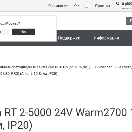
8 (80
О компании
О бренде
Проекты
звонок
П
род
Москва
?
Адреса магазинов
8 (800) 301 91 28
а
Нет
ны
Калькуляторы
Поддержка
Информация
льные светодиодные ленты 24V 8-10 мм до 10 W/m
Универсальные свет
LED, PRO) (Arlight, 10 Вт/м, IP20)
RT 2-5000 24V Warm2700 1.
м, IP20)