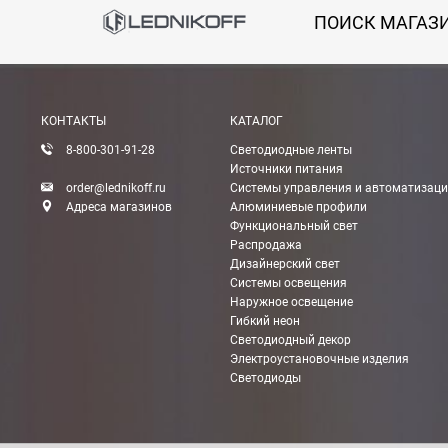
ПОИСК МАГАЗ
Онлайн оплата банковской картой
Вы можете оплатить покупку на сайте банковской
КОНТАКТЫ
КАТАЛОГ
Оплата при получении
8-800-301-91-28
Светодиодные ленты
Вы можете оплатить заказ непосредственно при
Источники питания
order@lednikoff.ru
Системы управления и автоматизац
ВНИМАНИЕ! Оплата при получении возможна тол
Адреса магазинов
Алюминиевые профили
Функциональный свет
Распродажа
Безналичная оплата по счету
Дизайнерский свет
Вы можете оплатить заказ по выставленному сч
Системы освещения
Наружное освещение
После получения оплаты счета с Вами свяжется м
Гибкий неон
Светодиодный декор
Электроустановочные изделия
Светодиоды
Доставка: