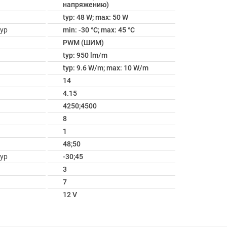
напряжению)
typ: 48 W; max: 50 W
ур
min: -30 °C; max: 45 °C
PWM (ШИМ)
typ: 950 lm/m
typ: 9.6 W/m; max: 10 W/m
14
4.15
4250;4500
8
1
48;50
ур
-30;45
3
7
12 V