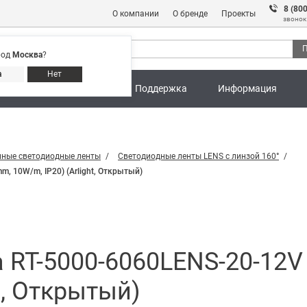
8 (80
О компании
О бренде
Проекты
звонок
П
род
Москва
?
Адреса магазинов
8 (800) 301 91 28
а
Нет
ны
Калькуляторы
Поддержка
Информация
ные светодиодные ленты
Светодиодные ленты LENS с линзой 160°
, 10W/m, IP20) (Arlight, Открытый)
 RT-5000-6060LENS-20-12V
t, Открытый)