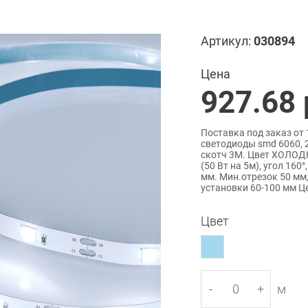
Артикул:
030894
Цена
927.68
Поставка под заказ от 
светодиоды smd 6060, 2
скотч 3М. Цвет ХОЛОДН
(50 Вт на 5м), угол 16
мм. Мин.отрезок 50 мм
установки 60-100 мм Це
Цвет
-
+
м