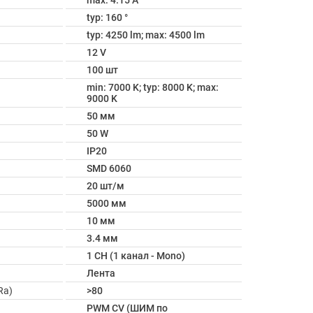
max: 4.15 A
typ: 160 °
typ: 4250 lm; max: 4500 lm
12 V
100 шт
min: 7000 K; typ: 8000 K; max:
9000 K
50 мм
50 W
IP20
SMD 6060
20 шт/м
5000 мм
10 мм
3.4 мм
1 CH (1 канал - Mono)
Лента
Ra)
>80
PWM СV (ШИМ по