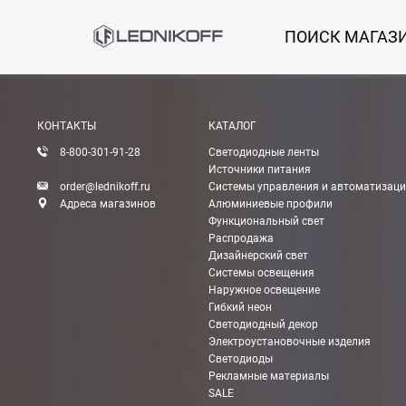
Способы оплаты
ПОИСК МАГАЗ
Онлайн оплата банковской картой
Вы можете оплатить покупку на сайте банковской
КОНТАКТЫ
КАТАЛОГ
Оплата при получении
8-800-301-91-28
Светодиодные ленты
Вы можете оплатить заказ непосредственно при
Источники питания
order@lednikoff.ru
Системы управления и автоматизац
ВНИМАНИЕ! Оплата при получении возможна тол
Адреса магазинов
Алюминиевые профили
Функциональный свет
Распродажа
Безналичная оплата по счету
Дизайнерский свет
Вы можете оплатить заказ по выставленному сч
Системы освещения
Наружное освещение
После получения оплаты счета с Вами свяжется м
Гибкий неон
Светодиодный декор
Электроустановочные изделия
Светодиоды
Рекламные материалы
Доставка:
SALE