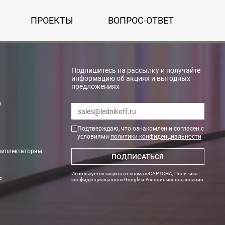
ПРОЕКТЫ
ВОПРОС-ОТВЕТ
Подпишитесь на рассылку и получайте
информацию об акциях и выгодных
предложениях
и
Подтверждаю, что ознакомлен и согласен с
условиями
политики конфиденциальности
омплектаторам
ПОДПИСАТЬСЯ
ги поступают на наш счет в течении 3-5 дней.
Используется защита от спама reCAPTCHA,
Политика
F
конфиденциальности Google
и
Условия использования
.