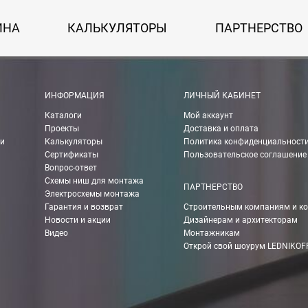
ИНА
КАЛЬКУЛЯТОРЫ
ПАРТНЕРСТВО
 картой Visa, Mastercard, МИР.
ИНФОРМАЦИЯ
ЛИЧНЫЙ КАБИНЕТ
Каталоги
Мой аккаунт
 получении банковской картой или наличными.
Проекты
Доставка и оплата
ии
Калькуляторы
Политика конфиденциальност
ько для Москвы, Московской области и Санкт-Петербурга.
Сертификаты
Пользовательское соглашение
Вопрос-ответ
Схемы ниш для монтажа
ПАРТНЕРСТВО
Электросхемы монтажа
ету в любом удобном Вам банке.
Гарантия и возврат
Строительным компаниям и к
Новости и акции
Дизайнерам и архитекторам
енеджер для уточнения даты доставки. Обратите внимание, что день
Видео
Монтажникам
Открой свой шоурум LEDNIKOF