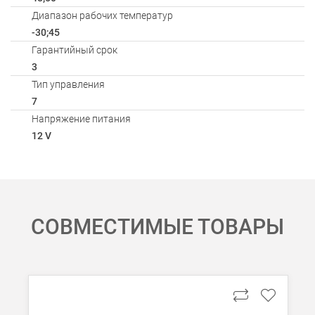
Диапазон рабочих температур
-30;45
Гарантийный срок
3
Тип управления
7
Напряжение питания
12 V
Способы оплаты
АКСЕССУАРЫ
СОВМЕСТИМЫЕ ТОВАРЫ
Онлайн оплата банковской картой
Загрузка товаров
Вы можете оплатить покупку на сайте банковской картой Visa,
Оплата при получении
Вы можете оплатить заказ непосредственно при получении б