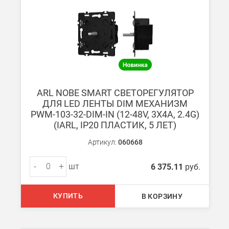
Безналичная оплата по счету
Вы можете оплатить заказ по выставленному счету в любом 
После получения оплаты счета с Вами свяжется менеджер для 
ARL NOBE SMART СВЕТОРЕГУЛЯТОР
ДЛЯ LED ЛЕНТЫ DIM МЕХАНИЗМ
Доставка:
PWM-103-32-DIM-IN (12-48V, 3Х4A, 2.4G)
(IARL, IP20 ПЛАСТИК, 5 ЛЕТ)
Самовывоз
Артикул:
060668
Вы можете самостоятельно забрать заказ в одном из наших
м
-
+
шт
6 375.11
руб.
В Москве (внутри МКАД)
БЕСПЛАТНАЯ доставка при сумме заказа от 7000 руб.
КУПИТЬ
В КОРЗИНУ
При заказе менее 7000 руб. стоимость доставки 750 руб.