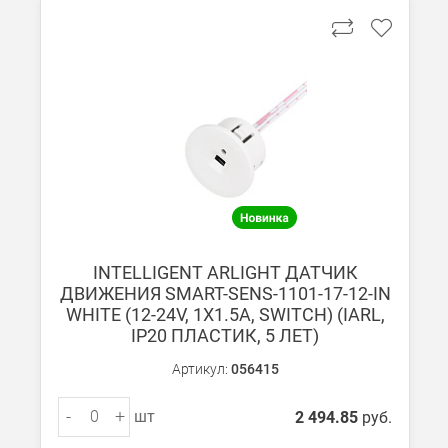
В Москве и МО (за МКАД)
При заказе от 7000 руб. стоимость доставки равна 30 руб. з
При заказе менее 7000 руб. стоимость доставки 750 руб. + 30
В Санкт-Петербурге
БЕСПЛАТНАЯ доставка при сумме заказа от 7000 руб.
При заказе менее 7000 руб. стоимость доставки рассчитывает
Boxberry
INTELLIGENT ARLIGHT ДАТЧИК
Мы можем доставить ваши заказы сервисом компании Boxberr
ДВИЖЕНИЯ SMART-SENS-1101-17-12-IN
WHITE (12-24V, 1X1.5A, SWITCH) (IARL,
IP20 ПЛАСТИК, 5 ЛЕТ)
Транспортные компании
Мы можем отправить ваш заказ транспортной компанией в др
Артикул:
056415
Доставка до ТК от 7000 руб. БЕСПЛАТНО.
-
+
шт
2 494.85
руб.
При заказе менее 7000 руб. стоимость доставки до ТК 750 руб