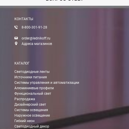
Вы можете оплатить заказ по выставленному счету в любом 
После получения оплаты счета с Вами свяжется менеджер для 
КОНТАКТЫ
8-800-301-91-28
Доставка:
order@lednikoff.ru
Адреса магазинов
Самовывоз
КАТАЛОГ
Вы можете самостоятельно забрать заказ в одном из наших
м
Светодиодные ленты
Источники питания
В Москве (внутри МКАД)
Системы управления и автоматизации
Алюминиевые профили
БЕСПЛАТНАЯ доставка при сумме заказа от 7000 руб.
Функциональный свет
При заказе менее 7000 руб. стоимость доставки 750 руб.
Распродажа
Дизайнерский свет
Системы освещения
В Москве и МО (за МКАД)
Наружное освещение
Гибкий неон
При заказе от 7000 руб. стоимость доставки равна 30 руб. з
Светодиодный декор