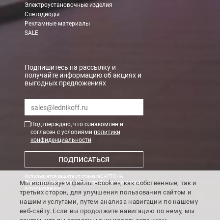
Электроустановочные изделия
При заказе менее 7000 руб. стоимость доставки 750 руб. + 30
Светодиоды
Рекламные материалы
В Санкт-Петербурге
SALE
БЕСПЛАТНАЯ доставка при сумме заказа от 7000 руб.
При заказе менее 7000 руб. стоимость доставки рассчитывает
Подпишитесь на рассылку и
получайте информацию об акциях и
выгодных предложениях
Boxberry
Мы можем доставить ваши заказы сервисом компании Boxberr
Подтверждаю, что ознакомлен и
Транспортные компании
согласен с условиями
политики
конфиденциальности
Мы можем отправить ваш заказ транспортной компанией в др
ПОДПИСАТЬСЯ
Доставка до ТК от 7000 руб. БЕСПЛАТНО.
Используется защита от спама reCAPTCHA,
При заказе менее 7000 руб. стоимость доставки до ТК 750 руб
Мы используем файлы «cookie», как собственные, так и
Политика конфиденциальности Google
и
Условия
использования
.
третьих сторон, для улучшения пользования сайтом и
Стоимость доставки ТК до Вашего пункта назначения Вы мож
нашими услугами, путем анализа навигации по нашему
Подробнее об
оплате и доставке
веб-сайту. Если вы продолжите навигацию по нему, мы