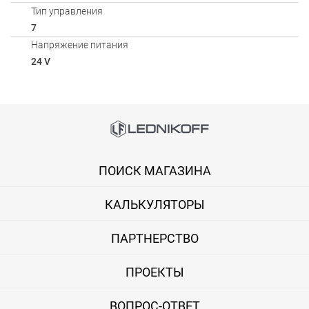
Тип управления
7
Напряжение питания
24 V
Способы оплаты
Онлайн оплата банковской картой
ПОИСК МАГАЗИНА
Вы можете оплатить покупку на сайте банковской картой Visa,
КАЛЬКУЛЯТОРЫ
Оплата при получении
Вы можете оплатить заказ непосредственно при получении б
ПАРТНЕРСТВО
ВНИМАНИЕ! Оплата при получении возможна только для Моск
ПРОЕКТЫ
Безналичная оплата по счету
ВОПРОС-ОТВЕТ